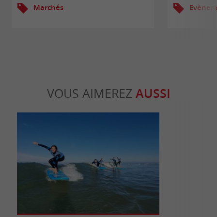
Marchés
Evèneme
VOUS AIMEREZ
AUSSI