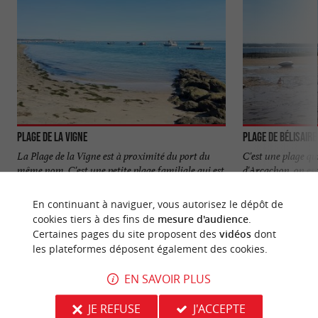
Plage de la Vigne
Plage de Bélisaire
La Plage de la Vigne est à proximité du port du
C'est une plage qui
même nom. C'est une petite plage familiale qui est
d'Arcachon, on est
au bord du ...
son phare et on ...
En continuant à naviguer, vous autorisez le dépôt de
1,5 km - Lège-Cap-Ferret
2,2 km - L
cookies tiers à des fins de
mesure d'audience
.
Certaines pages du site proposent des
vidéos
dont
les plateformes déposent également des cookies.
EN SAVOIR PLUS
JE REFUSE
J'ACCEPTE