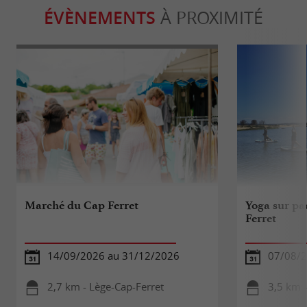
ÉVÈNEMENTS
À PROXIMITÉ
Marché du Cap Ferret
Yoga sur pa
Ferret
14/09/2026 au 31/12/2026
07/08/
2,7 km - Lège-Cap-Ferret
3,5 km -