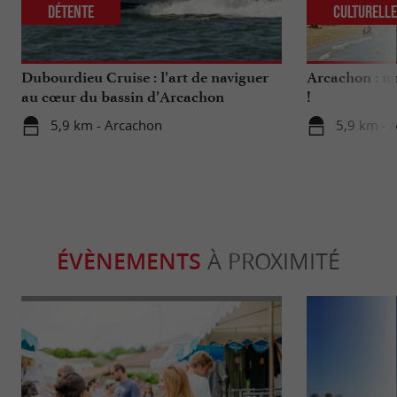
Détente
Culturell
Dubourdieu Cruise : l’art de naviguer
Arcachon : un
au cœur du bassin d’Arcachon
!
5,9 km - Arcachon
5,9 km - 
ÉVÈNEMENTS
À PROXIMITÉ