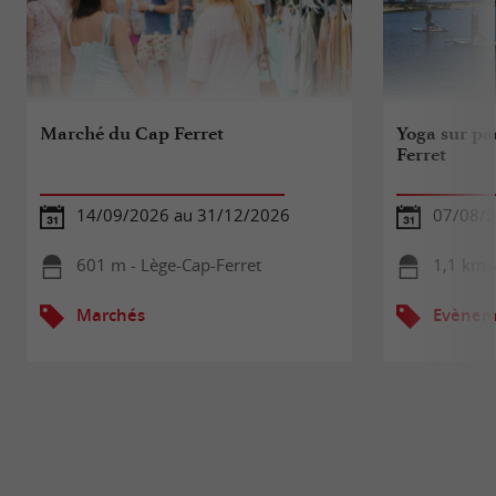
Marché du Cap Ferret
Yoga sur pa
Ferret
14/09/2026 au 31/12/2026
07/08/
601 m - Lège-Cap-Ferret
1,1 km -
Marchés
Evèneme