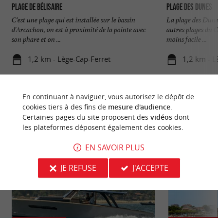
Plage de Bélisaire
Plage des Dunes
C'est une plage qui est installée sur le bassin
La plage des Dunes
d'Arcachon, on est à proximité de la pointe avec
autres plages du Ca
son phare et on ...
moins facile ...
1,2 km - Lège-Cap-Ferret
1,2 km - L
En continuant à naviguer, vous autorisez le dépôt de
cookies tiers à des fins de
mesure d'audience
.
Certaines pages du site proposent des
vidéos
dont
les plateformes déposent également des cookies.
NOUS AVONS TESTÉ
POUR VOUS
EN SAVOIR PLUS
JE REFUSE
J'ACCEPTE