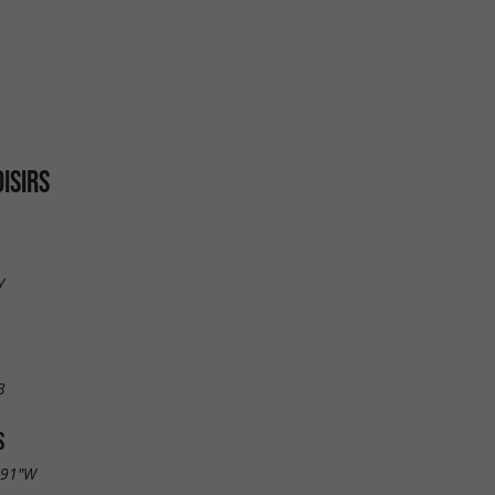
ISIRS
y
3
S
.91"W