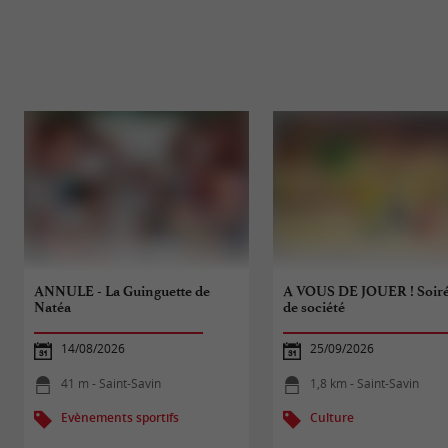
ANNULE - La Guinguette de
A VOUS DE JOUER ! Soiré
Natéa
de société
14/08/2026
25/09/2026
41 m - Saint-Savin
1,8 km - Saint-Savin
Evènements sportifs
Culture