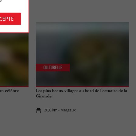
S
CCEPTE
Culturelle
on célèbre
Les plus beaux villages au bord de l’estuaire de la
Gironde
20,0 km - Margaux