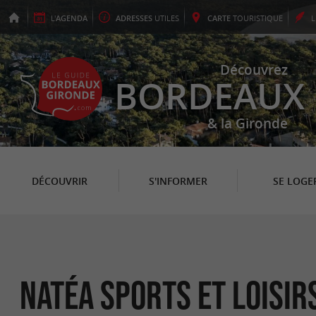
L'
AGENDA
ADRESSES
UTILES
CARTE
TOURISTIQUE
Découvrez
BORDEAUX
& la Gironde
DÉCOUVRIR
S'INFORMER
SE LOGE
Natéa sports et loisir