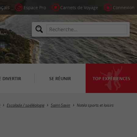
Espace Pro
Carnets de Voyage
Connexion
E DIVERTIR
SE RÉUNIR
TOP EXPÉRIENCES
e
Escalade / spéléologie
Saint-Savin
Natéa sports et loisirs