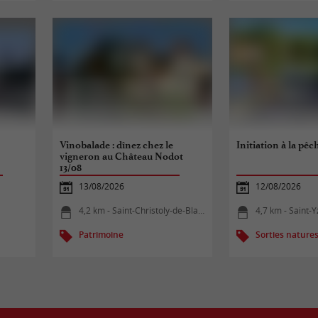
Vinobalade : dînez chez le
Initiation à la pê
vigneron au Château Nodot
13/08
13/08/2026
12/08/2026
4,2 km - Saint-Christoly-de-Blaye
4,7 km - Saint-
Patrimoine
Sorties nature