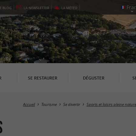
LE
BLOG
LA
NEWSLETTER
LA
MÉTÉO
R
SE RESTAURER
DÉGUSTER
S
Accueil
Tourisme
Se divertir
Sports et loisirs pleine natur
s