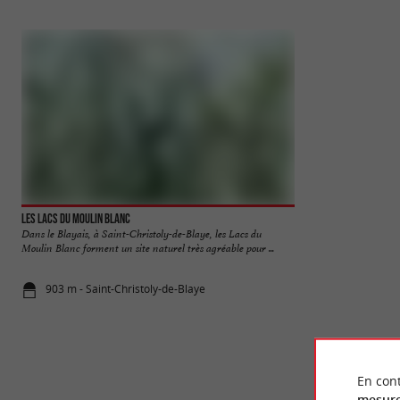
Les Lacs du Moulin Blanc
Grotte de Pair non 
Dans le Blayais, à Saint-Christoly-de-Blaye, les Lacs du
Pair-non-Pair est l
Moulin Blanc forment un site naturel très agréable pour ...
appartenant au débu
903 m - Saint-Christoly-de-Blaye
12,1 km - P
En cont
mesure