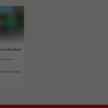
che au bouchon
Yzan-de-Soudiac
s