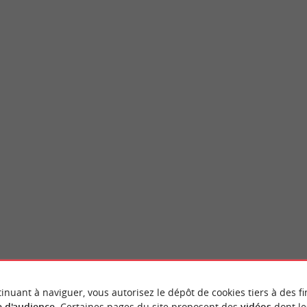
Pair
Bourg-sur-Gironde
’une des plus remarquables grottes ornées
Pour se rendre à Bourg-sur-Gironde, on pe
t du Paléolithique supérieur ...
route de la corniche, longeant l’estuaire de l
rignac-et-Marcamps
13,8 km - Bourg
inuant à naviguer, vous autorisez le dépôt de cookies tiers à des fi
 d'audience
. Certaines pages du site proposent des
vidéos
dont le