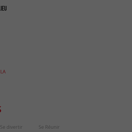
LIEU
 LA
S
Se divertir
Se Réunir