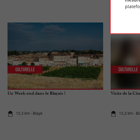
platef
Culturelle
Culturelle
Un Week-end dans le Blayais !
Visite de la Cit
15,3 km - Blaye
15,3 km - B