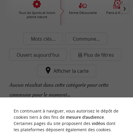
Tous les Sports et loisirs
Ferme Découverte
Parcs à thèmes
pleine nature
Mots clés...
Commune...
Ouvert aujourd'hui
Plus de filtres
Afficher la carte
Aucun résultat dans cette catégorie pour cette
commune pour le moment...
En continuant à naviguer, vous autorisez le dépôt de
n
o
t
e
c
o
u
p
e
c
o
e
u
cookies tiers à des fins de
mesure d'audience
.
r
d
r
Certaines pages du site proposent des
vidéos
dont
les plateformes déposent également des cookies.