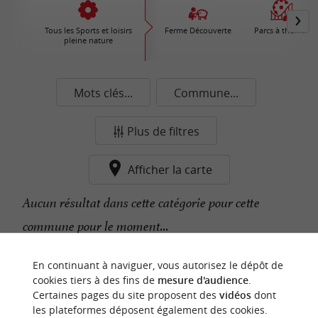
Tous les Sports et loisirs
Ferme Découverte
Parcs à thèmes
pleine nature
Mots clés...
Commune...
Plus de filtres
Afficher la carte
Aucun résultat dans cette catégorie pour cette
commune pour le moment...
En continuant à naviguer, vous autorisez le dépôt de
n
o
t
e
c
o
u
p
e
c
o
e
u
cookies tiers à des fins de
mesure d'audience
.
r
d
r
Certaines pages du site proposent des
vidéos
dont
les plateformes déposent également des cookies.