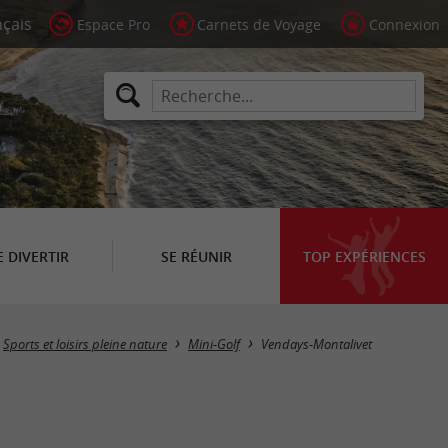
Espace Pro
Carnets de Voyage
Connexion
E DIVERTIR
SE RÉUNIR
TOP EXPÉRIENCES
Masquer la carte
Sports et loisirs pleine nature
Mini-Golf
Vendays-Montalivet