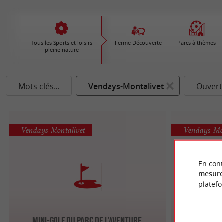
Tous les Sports et loisirs
Ferme Découverte
Parcs à thèmes
pleine nature
Mots clés...
Vendays-Montalivet
Ouvert
Vendays-Montalivet
Vendays-Mo
En cont
mesure
platef
Chez Grap
Mini-golf du Parc de l'Aventure
Une i