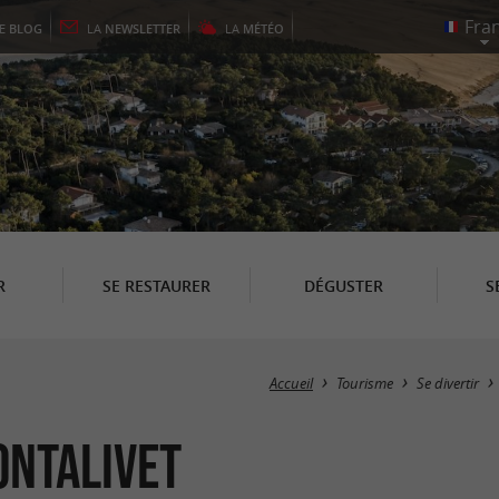
LE
BLOG
LA
NEWSLETTER
LA
MÉTÉO
R
SE RESTAURER
DÉGUSTER
S
Accueil
Tourisme
Se divertir
ontalivet