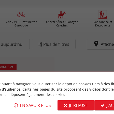
Vélo / VTT / Trottinette /
Cheval / Ânes / Poneys /
Randonnée et
Gyropode
Calèches
Découverte
 aujourd'hui
Plus de filtres
Affiche
ntalivet
inuant à naviguer, vous autorisez le dépôt de cookies tiers à des fi
 d'audience
. Certaines pages du site proposent des
vidéos
dont le
ormes déposent également des cookies.
EN SAVOIR PLUS
JE REFUSE
J'A
ouille Mini-Golf des Vins
mmersion ludique dans le