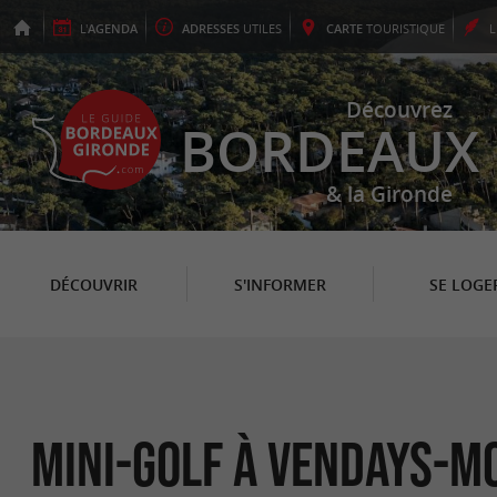
L'
AGENDA
ADRESSES
UTILES
CARTE
TOURISTIQUE
Découvrez
BORDEAUX
& la Gironde
DÉCOUVRIR
S'INFORMER
SE LOGE
Mini-Golf à Vendays-M