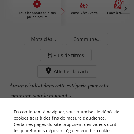
Tous les Sports et loisirs
Ferme Découverte
Parcs à thèmes
pleine nature
Mots clés...
Commune...
Plus de filtres
Afficher la carte
Aucun résultat dans cette catégorie pour cette
commune pour le moment...
En continuant à naviguer, vous autorisez le dépôt de
n
o
t
e
c
o
u
p
e
c
o
e
u
cookies tiers à des fins de
mesure d'audience
.
r
d
r
Certaines pages du site proposent des
vidéos
dont
les plateformes déposent également des cookies.