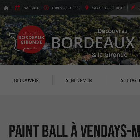
L'
AGENDA
ADRESSES
UTILES
CARTE
TOURISTIQUE
Découvrez
BORDEAUX
& la Gironde
DÉCOUVRIR
S'INFORMER
SE LOGE
Paint Ball à Vendays-