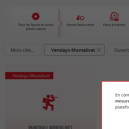
Tous les Sports et loisirs
Ferme Découverte
Parcs à thèmes
pleine nature
Mots clés...
Vendays-Montalivet
Ouvert
Vendays-Montalivet
En cont
mesure
platef
Paintball Montalivet