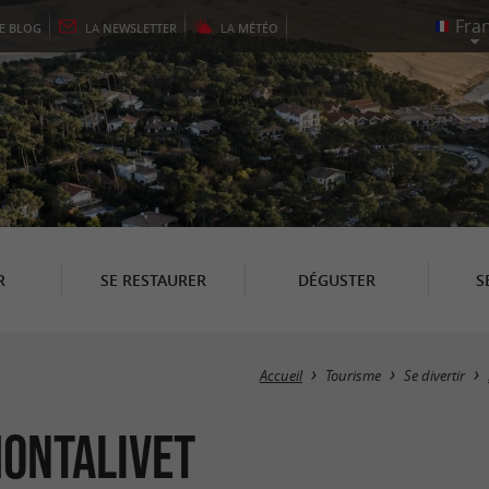
LE
BLOG
LA
NEWSLETTER
LA
MÉTÉO
R
SE RESTAURER
DÉGUSTER
S
Accueil
Tourisme
Se divertir
Montalivet