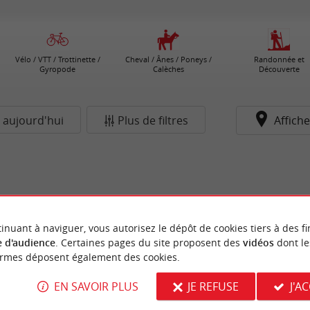
Vélo / VTT / Trottinette /
Cheval / Ânes / Poneys /
Randonnée et
Gyropode
Calèches
Découverte
 aujourd'hui
Plus de filtres
Affiche
inuant à naviguer, vous autorisez le dépôt de cookies tiers à des fi
 d'audience
. Certaines pages du site proposent des
vidéos
dont le
ormes déposent également des cookies.
EN SAVOIR PLUS
JE REFUSE
J'A