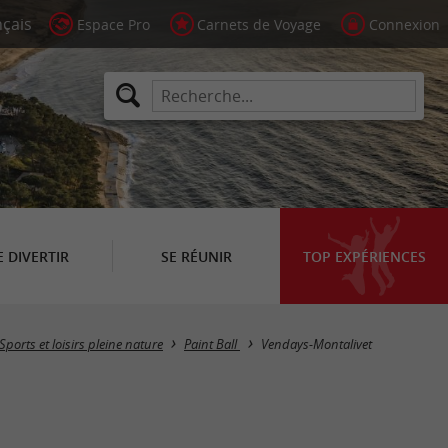
Espace Pro
Carnets de Voyage
Connexion
E DIVERTIR
SE RÉUNIR
TOP EXPÉRIENCES
Masquer la carte
Sports et loisirs pleine nature
Paint Ball
Vendays-Montalivet