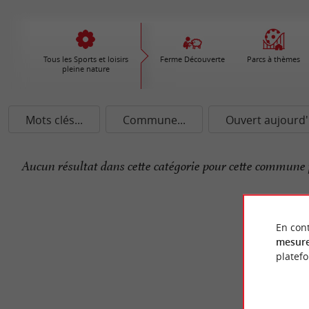
Tous les Sports et loisirs
Ferme Découverte
Parcs à thèmes
pleine nature
Mots clés...
Commune...
Ouvert aujourd'
Aucun résultat dans cette catégorie pour cette commune 
En cont
mesure
platef