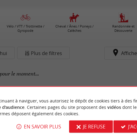
Vélo / VTT / Trottinette /
Cheval / Ânes / Poneys /
Randonnée et
Gyropode
Calèches
Découverte
hui
Plus de filtres
Affiche
pour le moment...
inuant à naviguer, vous autorisez le dépôt de cookies tiers à des fi
 d'audience
. Certaines pages du site proposent des
vidéos
dont le
ormes déposent également des cookies.
EN SAVOIR PLUS
JE REFUSE
J'A