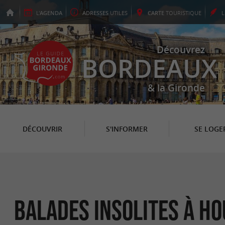
L'
AGENDA
ADRESSES
UTILES
CARTE
TOURISTIQUE
Découvrez
BORDEAUX
& la Gironde
DÉCOUVRIR
S'INFORMER
SE LOGE
Balades Insolites à Ho