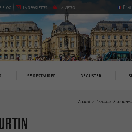
LE
BLOG
LA
NEWSLETTER
LA
MÉTÉO
R
SE RESTAURER
DÉGUSTER
S
Accueil
Tourisme
Se divert
urtin