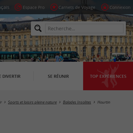
Espace Pro
Carnets de Voyage
Connexion
E DIVERTIR
SE RÉUNIR
TOP EXPÉRIENCES
Masquer la carte
ir
Sports et loisirs pleine nature
Balades Insolites
Hourtin