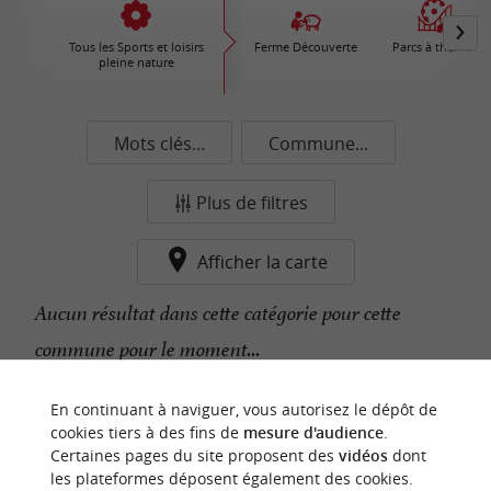
Tous les Sports et loisirs
Ferme Découverte
Parcs à thèmes
pleine nature
Mots clés...
Commune...
Plus de filtres
Afficher la carte
Aucun résultat dans cette catégorie pour cette
commune pour le moment...
En continuant à naviguer, vous autorisez le dépôt de
n
o
t
e
c
o
u
p
e
c
o
e
u
cookies tiers à des fins de
mesure d'audience
.
r
d
r
Certaines pages du site proposent des
vidéos
dont
les plateformes déposent également des cookies.