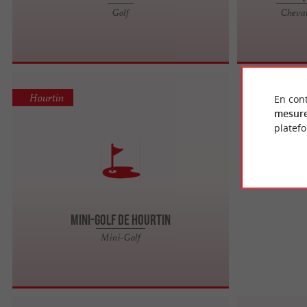
Golf
Cheval
Hourtin
En cont
mesure
platef
Mini-Golf de Hourtin
Mini-Golf