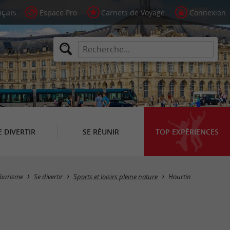
Espace Pro
Carnets de Voyage
Connexion
E DIVERTIR
SE RÉUNIR
TOP EXPÉRIENCES
Masquer la carte
Tourisme
Se divertir
Sports et loisirs pleine nature
Hourtin