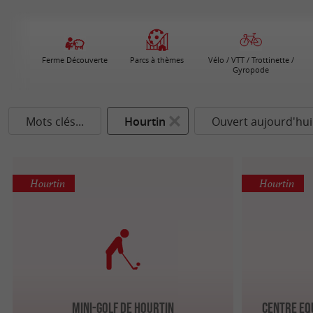
Ferme Découverte
Parcs à thèmes
Vélo / VTT / Trottinette /
Gyropode
Mots clés...
Hourtin
Ouvert aujourd'hui
Hourtin
Hourtin
Mini-Golf de Hourtin
Centre Eq