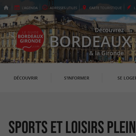
L'
AGENDA
ADRESSES
UTILES
CARTE
TOURISTIQUE
Découvrez
BORDEAUX
& la Gironde
DÉCOUVRIR
S'INFORMER
SE LOGE
Sports et loisirs plei