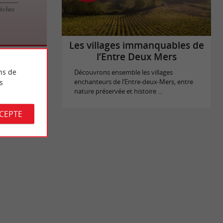
lèches
Les villages immanquables de
l’Entre Deux Mers
ns de
Découvrons ensemble les villages
s
enchanteurs de l’Entre-deux-Mers, entre
nature préservée et histoire ...
CCEPTE