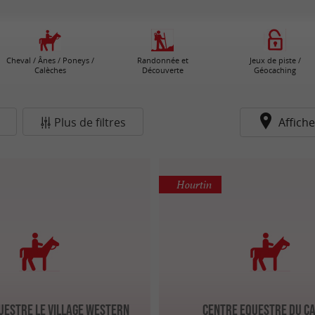
Cheval / Ânes / Poneys /
Randonnée et
Jeux de piste /
Calèches
Découverte
Géocaching
Plus de filtres
Affiche
Hourtin
uestre Le Village Western
Centre Equestre du C