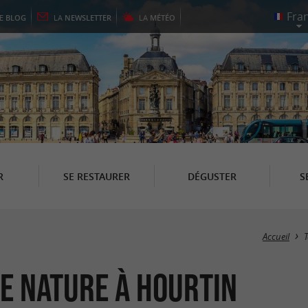
LE
BLOG
LA
NEWSLETTER
LA
MÉTÉO
R
SE RESTAURER
DÉGUSTER
S
Accueil
ne nature à Hourtin