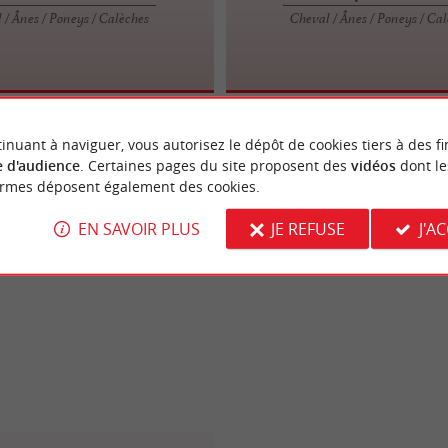
 / Ânes / Poneys / Calèches
Cheval / Ânes / Poneys / Ca
inuant à naviguer, vous autorisez le dépôt de cookies tiers à des fi
 d'audience
. Certaines pages du site proposent des
vidéos
dont le
ormes déposent également des cookies.
EN SAVOIR PLUS
JE REFUSE
J'A