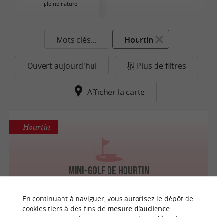
pleine nature
Mots clés...
Hourtin
Ouvert aujourd'hui
Plus de filtres
Afficher la carte
Hourtin
Mini-Golf de Hourtin
En continuant à naviguer, vous autorisez le dépôt de
cookies tiers à des fins de
mesure d'audience
.