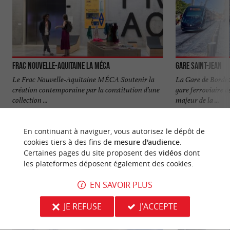
Frac Nouvelle-Aquitaine La MÉCA
Gare Saint-Jean
Le Frac Nouvelle-Aquitaine MÉCA Soutenir la
La Gare de Bordea
création contemporaine par la constitution d’une
gare ferroviaire d
collection ...
majeur de la ...
1,6 km - Bordeaux
1,9 km - 
En continuant à naviguer, vous autorisez le dépôt de
cookies tiers à des fins de
mesure d'audience
.
Certaines pages du site proposent des
vidéos
dont
les plateformes déposent également des cookies.
EN SAVOIR PLUS
NOUS AVONS TESTÉ
POUR VOUS
JE REFUSE
J'ACCEPTE