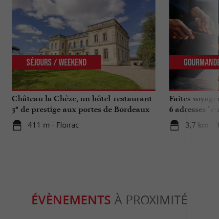
Séjours / Weekend
Gourmand
Château la Chèze, un hôtel-restaurant
Faites voyage
3* de prestige aux portes de Bordeaux
6 adresses "c
411 m - Floirac
3,7 km - 
ÉVÈNEMENTS
À PROXIMITÉ