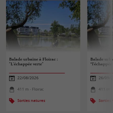
Balade urbaine à Floirac :
Balade urbai
"L'échappée verte"
“l'échappée 
22/08/2026
26/09/
411 m - Floirac
411 m - 
Sorties natures
Sorties