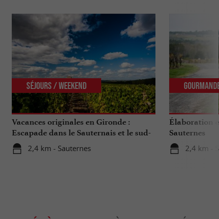
Séjours / Weekend
Gourmand
Vacances originales en Gironde :
Élaboration e
Escapade dans le Sauternais et le sud-
Sauternes
Gironde
2,4 km - Sauternes
2,4 km - 