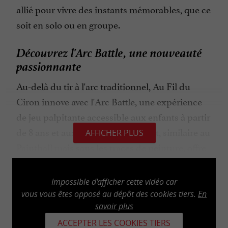
allié pour vivre des instants mémorables, que ce
soit en solo ou en groupe.
Découvrez l'Arc Battle, une nouveauté
passionnante
Au-delà du tir à l'arc traditionnel, Au Fil du
Ciron innove avec l'Arc Battle, une expérience
de jeu palpitante accessible aux enfants à partir
de 8 ans et aux adultes. Ce concept, similaire au
AFFICHER PLUS
Paintball mais sans les traces de peinture, offre
des sessions de 15, 30 ou 45 minutes par équipe.
Équipé d'un arc, d'une flèche et d'un casque,
Impossible d'afficher cette vidéo car
vous vous lancez dans des défis captivants avec
vous vous êtes opposé au dépôt des cookies tiers.
En
savoir plus
des flèches dotées d'embouts en mousse pour
une sécurité optimale. Vivez des moments
ACCEPTER LES COOKIES TIERS