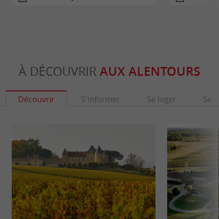
À DÉCOUVRIR
AUX ALENTOURS
Découvrir
S'informer
Se loger
Se r