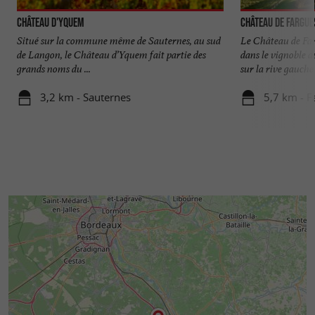
Château d'Yquem
Château de Fargue
Situé sur la commune même de Sauternes, au sud
Le Château de Far
de Langon, le Château d’Yquem fait partie des
dans le vignoble 
grands noms du ...
sur la rive gauche .
3,2 km - Sauternes
5,7 km - F