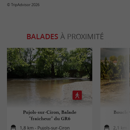
© TripAdvisor 2026
BALADES
À PROXIMITÉ
Pujols-sur-Ciron, Balade
Boucle 
"fraicheur" du GR6
1,8 km - Pujols-sur-Ciron
2,1 km -