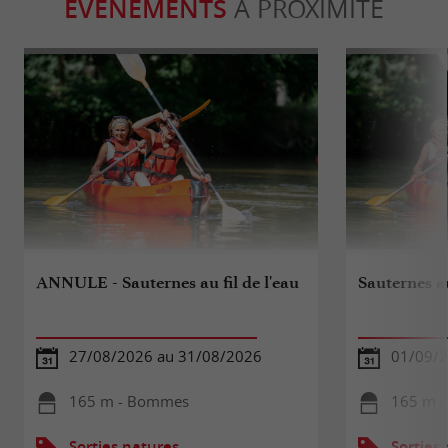
ÉVÈNEMENTS
À PROXIMITÉ
ANNULE - Sauternes au fil de l'eau
Sauternes au
27/08/2026 au 31/08/2026
01/09/2
165 m - Bommes
165 m 
Sorties natures
Sorties