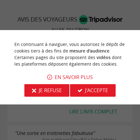
AVIS DES VOYAGEURS
AU FIL DU CIRON
En continuant à naviguer, vous autorisez le dépôt de
30 avis
cookies tiers à des fins de
mesure d'audience
.
Certaines pages du site proposent des
vidéos
dont
les plateformes déposent également des cookies.
"au top !"
Avis publié par Eléonore R le 22/06/2025
EN SAVOIR PLUS
Un super moment avec Fred en trottinette
électrique au milieu des vignes et des château avec
JE REFUSE
J'ACCEPTE
les amis, avec en prime une très bonne dégustation!
je recommande
LIRE L'AVIS COMPLET
"Une sortie en trottinettes fabuleuse"
Avis publié par Cilou B (Le Taillan-Médoc,