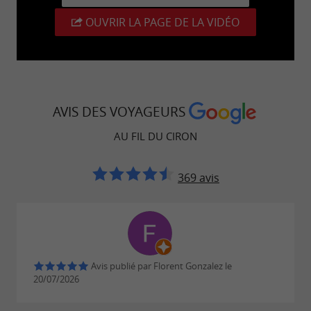
d'excitation sans pareil tout en préservant la
OUVRIR LA PAGE DE LA VIDÉO
quiétude du lieu.
AVIS DES VOYAGEURS
AU FIL DU CIRON
369 avis
Avis publié par Florent Gonzalez le
20/07/2026