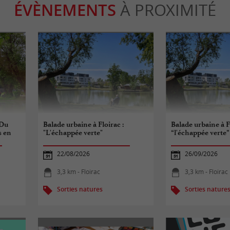
ÉVÈNEMENTS
À PROXIMITÉ
“Du
Balade urbaine à Floirac :
Balade urbaine à Fl
s en
"L'échappée verte"
“l'échappée verte”
22/08/2026
26/09/2026
3,3 km - Floirac
3,3 km - Floirac
Sorties natures
Sorties nature