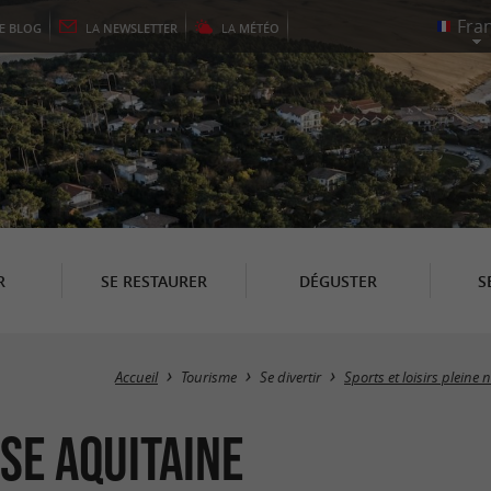
LE
BLOG
LA
NEWSLETTER
LA
MÉTÉO
R
SE RESTAURER
DÉGUSTER
S
Accueil
Tourisme
Se divertir
Sports et loisirs pleine 
se Aquitaine