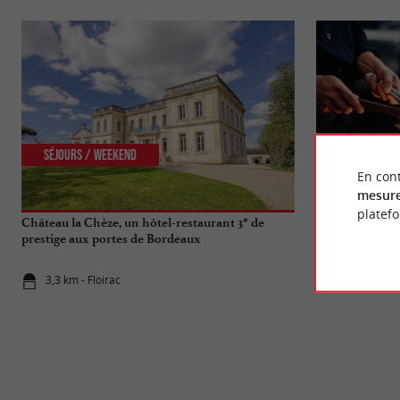
Séjours / Weekend
Gourmande
En cont
mesure
platef
Château la Chèze, un hôtel-restaurant 3* de
Faites voyager 
prestige aux portes de Bordeaux
adresses "cuis
3,3 km - Floirac
3,7 km - Bo