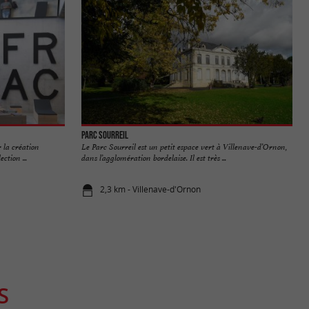
Parc Sourreil
 la création
Le Parc Sourreil est un petit espace vert à Villenave-d’Ornon,
ction ...
dans l’agglomération bordelaise. Il est très ...
2,3 km - Villenave-d'Ornon
S