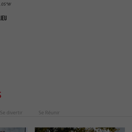
9.05"W
LIEU
S
Se divertir
Se Réunir