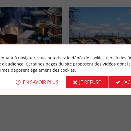
Actualités
inuant à naviguer, vous autorisez le dépôt de cookies tiers à des fi
 d'audience
. Certaines pages du site proposent des
vidéos
dont le
ormes déposent également des cookies.
vos papilles à Bordeaux : 6
Travaux du Pont de Pierre à Borde
ine du monde"
qui change pour vos déplacements 
EN SAVOIR PLUS
JE REFUSE
J'A
rdeaux
3,7 km - Bordeaux