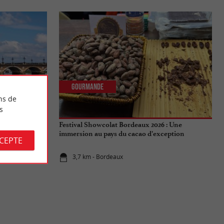
Gourmande
ns de
s
aux : Tout ce
Festival Showcolat Bordeaux 2026 : Une
de l'été 2026
immersion au pays du cacao d’exception
CCEPTE
3,7 km - Bordeaux