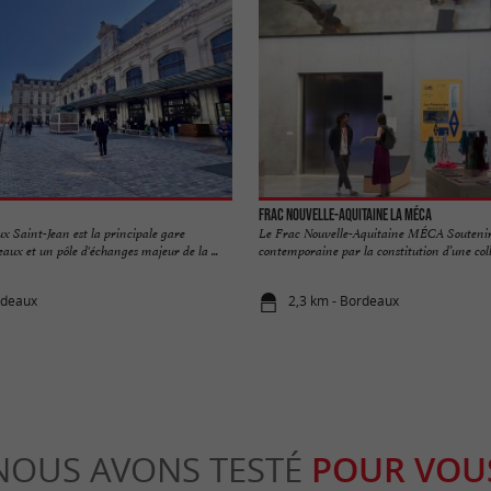
Frac Nouvelle-Aquitaine La MÉCA
x Saint-Jean est la principale gare
Le Frac Nouvelle-Aquitaine MÉCA Soutenir
eaux et un pôle d'échanges majeur de la ...
contemporaine par la constitution d’une colle
rdeaux
2,3 km - Bordeaux
NOUS AVONS TESTÉ
POUR VOU