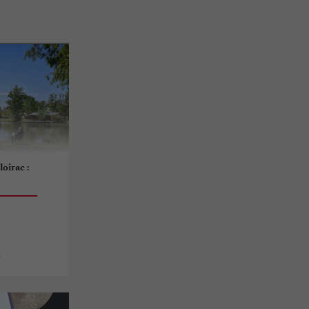
oirac :
s