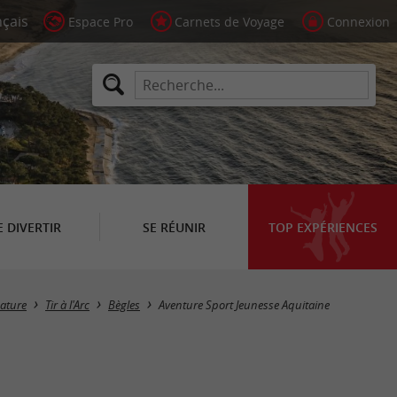
Espace Pro
Carnets de Voyage
Connexion
E DIVERTIR
SE RÉUNIR
TOP EXPÉRIENCES
nature
Tir à l'Arc
Bègles
Aventure Sport Jeunesse Aquitaine