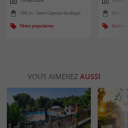
13/08/2026
13/08/
788 m - Saint-Caprais-de-Blaye
969 m - 
Fêtes populaires
Sorties
VOUS AIMEREZ
AUSSI