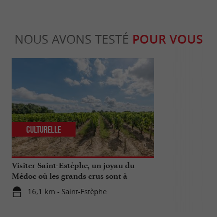
NOUS AVONS TESTÉ
POUR VOUS
Culturelle
Gourmand
Visiter Saint-Estèphe, un joyau du
Visite de Paui
Médoc où les grands crus sont à
l’honneur
16,1 km - Saint-Estèphe
17,2 km - 