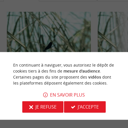
En continuant à naviguer, vous autorisez le dépôt de
cookies tiers à des fins de
mesure d'audience
.
Marais de Braud-et-Saint-Louis
Les Lacs du Mouli
Certaines pages du site proposent des
vidéos
dont
les plateformes déposent également des cookies.
Sur les berges de l’Estuaire de la Gironde, au nord
Dans le Blayais, à
de la Citadelle de Blaye, le Marais de Braud-et-
Lacs du Moulin Bl
EN SAVOIR PLUS
Saint-Louis ...
très agréable pour 
JE REFUSE
J'ACCEPTE
7,7 km - Braud-et-Saint-Louis
17,1 km - 