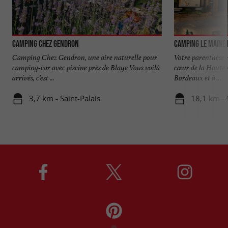
Camping Chez Gendron
Camping Le Maine
Camping Chez Gendron, une aire naturelle pour
Votre parenthèse 
camping-car avec piscine près de Blaye Vous voilà
cœur de la Haute-
arrivés, c’est ...
Bordeaux et à ...
3,7 km - Saint-Palais
18,1 km - 