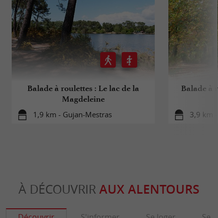
Balade à roulettes : Le lac de la
Balade à r
Magdeleine
1,9 km - Gujan-Mestras
3,9 km 
À DÉCOUVRIR
AUX ALENTOURS
Découvrir
S'informer
Se loger
Se r