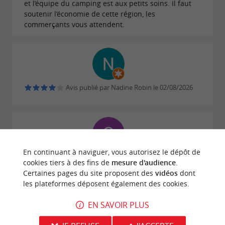
et l’équipe du camping est aux petits soins. Il faut
soutenir l’économie de cette région, les
commerçants vous attendent.
Avis publié par Nadine Robin le 02/08/2026
En continuant à naviguer, vous autorisez le dépôt de
Avis publié par Séverine le 01/08/2026
cookies tiers à des fins de
mesure d'audience
.
Certaines pages du site proposent des
vidéos
dont
Nous rentrons d'une semaine de vacances au
les plateformes déposent également des cookies.
Domaine de la Forge où nous avons passé, malgré
l'actualité, une très bonne semaine. Tout est réuni
EN SAVOIR PLUS
pour passer de belles vacances : piscines,
toboggans, tennis, ping-pong, moni-ferme. Nous