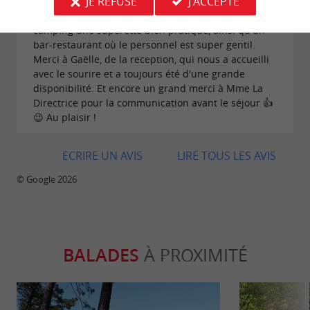
JE REFUSE
J'ACCEPTE
avions en face de notre chalet des "machines" de
sport. Vous trouverez également au sein du
camping une supérette bien pratique, ainsi qu'un
bar-restaurant où le personnel est super gentil.
Merci à Gaëlle, de la reception, qui nous a accueilli
avec le sourire et a toujours été d'une grande
disponibilité. Et encore un grand merci à Mme La
Directrice pour la communication avant le séjour 👍
😉 Au plaisir !
ECRIRE UN AVIS
LIRE TOUS LES AVIS
© Google 2026
BALADES
À PROXIMITÉ