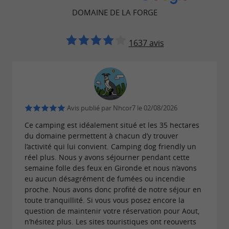
DOMAINE DE LA FORGE
À RETROUVER SUR
LE BLOG DU
GUIDE BORDEAUX GIRONDE
...
1637 avis
Le Domaine de la Forge, un camping 4* ouvert
toute l’année près du Bassin d’Arcachon
Avis publié par Nhcor7 le 02/08/2026
Ce camping est idéalement situé et les 35 hectares
du domaine permettent à chacun d’y trouver
l’activité qui lui convient. Camping dog friendly un
réel plus. Nous y avons séjourner pendant cette
semaine folle des feux en Gironde et nous n’avons
eu aucun désagrément de fumées ou incendie
proche. Nous avons donc profité de notre séjour en
toute tranquillité. Si vous vous posez encore la
question de maintenir votre réservation pour Aout,
n’hésitez plus. Les sites touristiques ont reouverts