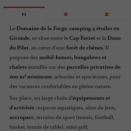
Jeux pour enfants
Lave Linge
Le
,
Domaine de la Forge
camping 4 étoiles en
Location de Mobil Homes
, se situe entre le
et la
Gironde
Cap Ferret
Dune
Location de draps
, au cœur d'une
. Il
du Pilat
forêt de chênes
Micro Onde
propose des
mobil-homes, bungalows et
Mini Golf
installés sur des
chalets
parcelles privatives de
Ouvert toute l'année
, arborées et spacieuses, pour
200 m² minimum
Parking
des vacances confortables en pleine nature.
Parle anglais
Sur place, un large choix d'
équipements et
Parle espagnol
: espaces aquatiques, aires de jeux,
d'activités
Ping pong
, terrains de sport (tennis, football,
accroparc
Piscine
basket, tennis de table), mini-golf,
Piscine chauffée