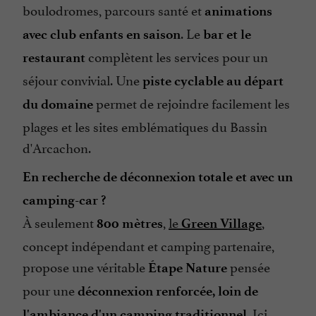
boulodromes, parcours santé et
animations
Restaurant
. Le
avec club enfants en saison
bar et le
Salle de Séminaire
complètent les services pour un
restaurant
Salon de Jardin
séjour convivial. Une
piste cyclable au départ
Snack
permet de rejoindre facilement les
du domaine
Tennis
plages et les sites emblématiques du Bassin
d'Arcachon.
Terrasse
Toboggan Aquatique
En recherche de déconnexion totale et avec un
camping-car ?
À seulement
,
le
,
800 mètres
Green Village
concept indépendant et camping partenaire,
propose une véritable
pensée
Étape Nature
pour une
déconnexion renforcée, loin de
. Ici,
l'ambiance d'un camping traditionnel