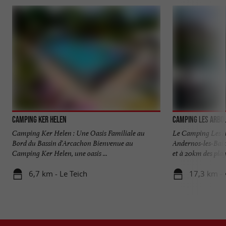
Camping Ker Helen
Camping Les Arbo
Camping Ker Helen : Une Oasis Familiale au
Le Camping Les Ar
Bord du Bassin d'Arcachon Bienvenue au
Andernos-les-Bain
Camping Ker Helen, une oasis ...
et à 20km des plage
6,7 km - Le Teich
17,3 km - 