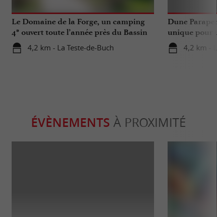
Le Domaine de la Forge, un camping
Dune Parapen
4* ouvert toute l’année près du Bassin
unique pour u
d’Arcachon
Gironde
4,2 km - La Teste-de-Buch
4,2 km - 
ÉVÈNEMENTS
À PROXIMITÉ