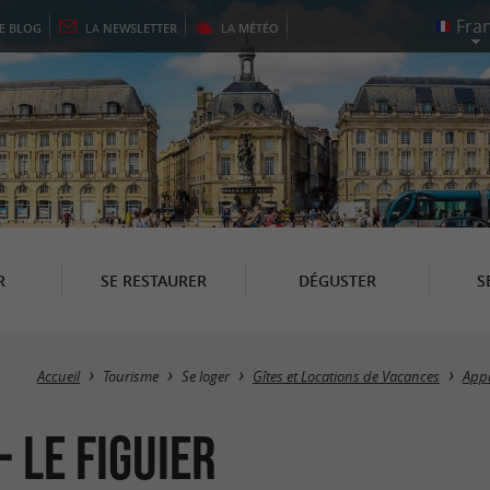
LE
BLOG
LA
NEWSLETTER
LA
MÉTÉO
R
SE RESTAURER
DÉGUSTER
S
Accueil
Tourisme
Se loger
Gîtes et Locations de Vacances
Appa
 Le Figuier