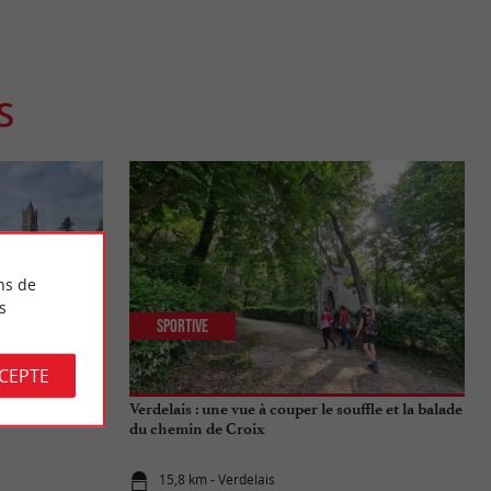
S
ns de
s
Sportive
CCEPTE
 à flanc de
Verdelais : une vue à couper le souffle et la balade
du chemin de Croix
15,8 km - Verdelais