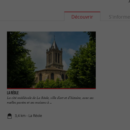
Découvrir
S'informe
La Réole
Château des Quat'So
La cité médiévale de La Réole, ville d’art et d’histoire, avec ses
Situé sur les berge
ruelles pavées et ses maisons à ...
le Château des Quat
3,4 km - La Réole
3,5 km - La 