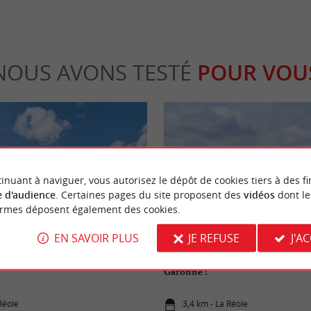
NOUS AVONS TESTÉ
POUR VOU
inuant à naviguer, vous autorisez le dépôt de cookies tiers à des fi
 d'audience
. Certaines pages du site proposent des
vidéos
dont le
eekend
Culturelle
ormes déposent également des cookies.
EN SAVOIR PLUS
JE REFUSE
J'A
ses à faire dans l’Entre-Deux-Mers
Visite de La Réole : Cité Médiévale
Garonne !
Réole
3,4 km - La Réole