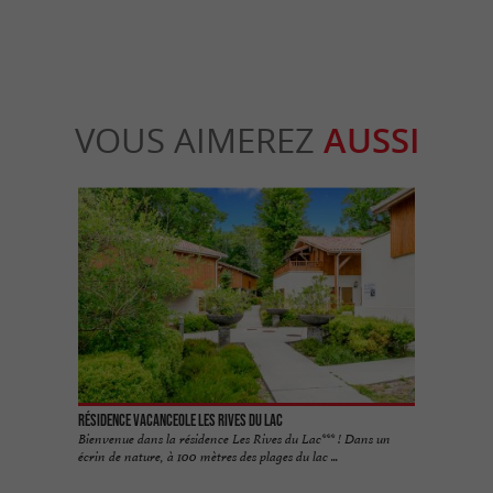
VOUS AIMEREZ
AUSSI
Résidence Vacanceole les Rives du Lac
Bienvenue dans la résidence Les Rives du Lac*** ! Dans un
écrin de nature, à 100 mètres des plages du lac ...