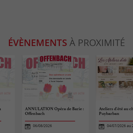
ÉVÈNEMENTS
À PROXIMITÉ
h
ANNULATION Opéra de Barie :
Ateliers d'été au 
Offenbach
Puybarban
06/08/2026
04/07/2026 au 