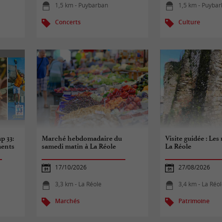
1,5 km - Puybarban
1,5 km - Puyba
Concerts
Culture
p 33:
Marché hebdomadaire du
Visite guidée : Les
ments
samedi matin à La Réole
La Réole
17/10/2026
27/08/2026
3,3 km - La Réole
3,4 km - La Réo
Marchés
Patrimoine