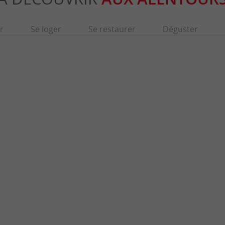
r
Se loger
Se restaurer
Déguster
s à La Réole
Château de Lavison
s de la Garonne, sur la commune de la Réole,
Le Château de Lavison est château médiéval
’Sostient son nom de ses ...
Mers, à Loubens, entre Langon et Marmande.
Réole
7,8 km - Loubens