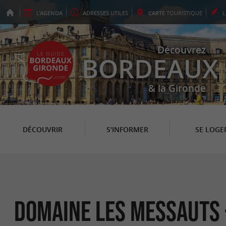
L'
AGENDA
ADRESSES
UTILES
CARTE
TOURISTIQUE
Découvrez
BORDEAUX
& la Gironde
DÉCOUVRIR
S'INFORMER
SE LOGE
Domaine Les Messauts -