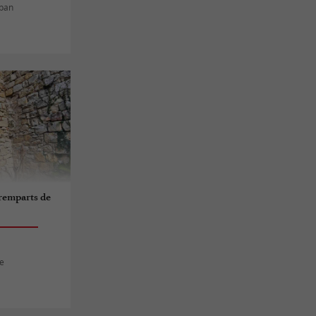
rban
 remparts de
le