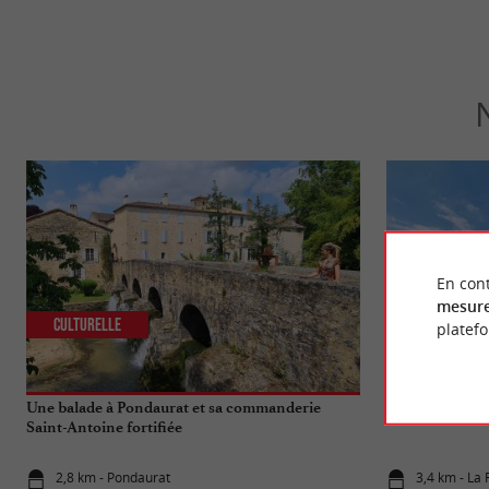
En cont
mesure
Culturelle
Séjours / W
platef
Une balade à Pondaurat et sa commanderie
Top 10 des cho
Saint-Antoine fortifiée
2,8 km - Pondaurat
3,4 km - La 