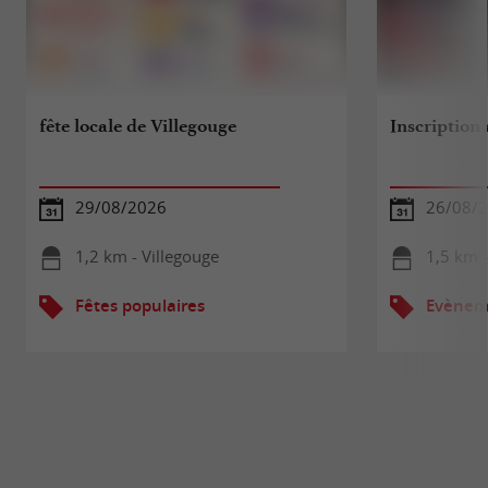
fête locale de Villegouge
Inscription
29/08/2026
26/08/
1,2 km - Villegouge
1,5 km -
Fêtes populaires
Evèneme