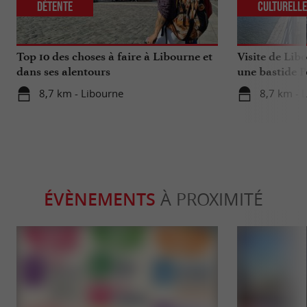
Détente
Culturell
Top 10 des choses à faire à Libourne et
Visite de Lib
dans ses alentours
une bastide P
8,7 km - Libourne
8,7 km - 
ÉVÈNEMENTS
À PROXIMITÉ