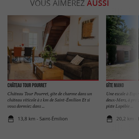
VOUS AIMEREZ
AUSSI
Château Tour Pourret
Gîte Mano
Château Tour Pourret, gîte de charme dans un
Une escale à Espie
château viticole à 1 km de Saint-Émilion Et si
deux-Mers, à prox
vous dormiez dans ...
piste Lapébie ...
13,8 km - Saint-Émilion
20,2 km - 