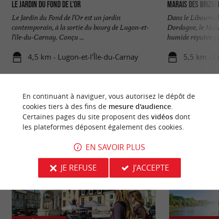
Le Jardin du Fond de l'Or
Marais des Brizar
Le Jardin du Fond de l’Or est un jardin
Dans le Libournais
contemporain, à la sortie du bourg de Lugon-et-
Dordogne, le Mara
l’île-du-Carnay. Conçu ...
humide réputée pou
4,5 km - Lugon-et-l'Île-du-Carnay
5,5 km - L
En continuant à naviguer, vous autorisez le dépôt de
cookies tiers à des fins de
mesure d'audience
.
Certaines pages du site proposent des
vidéos
dont
les plateformes déposent également des cookies.
NOUS AVONS TESTÉ
POUR VOUS
EN SAVOIR PLUS
JE REFUSE
J'ACCEPTE