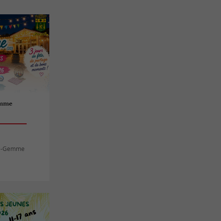
emme
te-Gemme