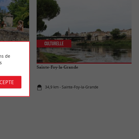
Culturelle
ns de
s
mmanderie
Sainte-Foy-la-Grande
CCEPTE
34,9 km - Sainte-Foy-la-Grande