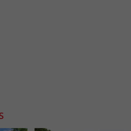
Château de Lavison
commune de la Réole,
Le Château de Lavison est château médiéval de l’Entre-deux-
...
Mers, à Loubens, entre Langon et Marmande. Il a ...
26,6 km - Loubens
S