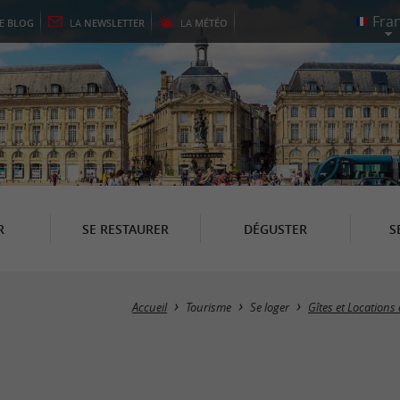
LE
BLOG
LA
NEWSLETTER
LA
MÉTÉO
R
SE RESTAURER
DÉGUSTER
S
Accueil
Tourisme
Se loger
Gîtes et Locations