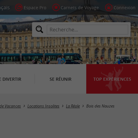
Espace Pro
Carnets de Voyage
Connexion
E DIVERTIR
SE RÉUNIR
TOP EXPÉRIENCES
 de Vacances
Locations Insolites
La Réole
Bois des Nauzes