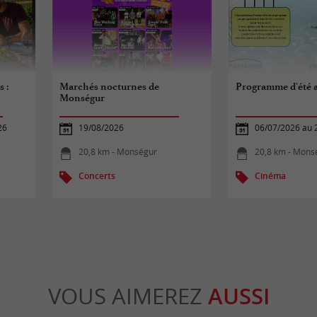
 :
Marchés nocturnes de
Programme d'été 
Monségur
26
19/08/2026
06/07/2026 au 
20,8 km - Monségur
20,8 km - Mons
Concerts
Cinéma
VOUS AIMEREZ
AUSSI