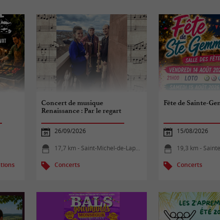
Concert de musique
Fête de Sainte-G
Renaissance : Par le regart
26/09/2026
15/08/2026
17,7 km - Saint-Michel-de-Lapujade
19,3 km - Sain
tions
Concerts
Concerts