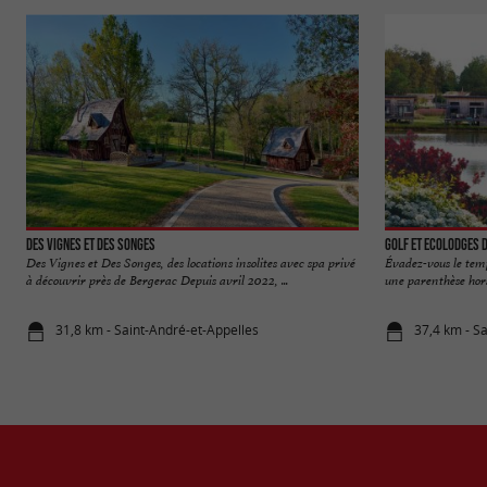
Des Vignes et des Songes
Golf et Ecolodges 
Des Vignes et Des Songes, des locations insolites avec spa privé
Évadez-vous le temp
à découvrir près de Bergerac Depuis avril 2022, ...
une parenthèse hors 
31,8 km - Saint-André-et-Appelles
37,4 km - S