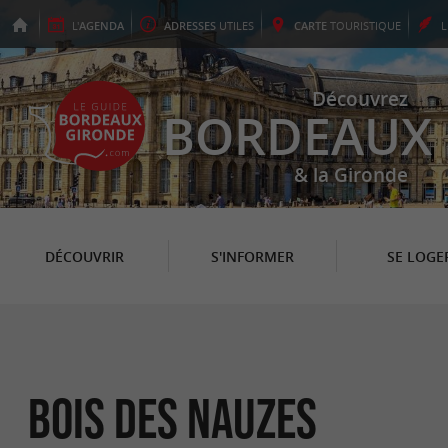
L'
AGENDA
ADRESSES
UTILES
CARTE
TOURISTIQUE
Découvrez
BORDEAUX
& la Gironde
DÉCOUVRIR
S'INFORMER
SE LOGE
Bois des Nauzes