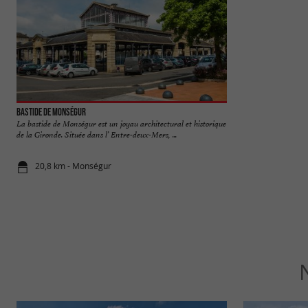
Bastide de Monségur
La Réole
La bastide de Monségur est un joyau architectural et historique
La cité médiévale de
de la Gironde. Située dans l’ Entre-deux-Mers, ...
ruelles pavées et ses
20,8 km - Monségur
26,4 km - L