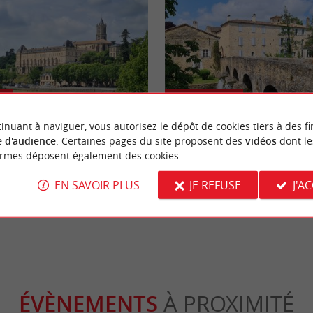
Culturelle
inuant à naviguer, vous autorisez le dépôt de cookies tiers à des fi
 d'audience
. Certaines pages du site proposent des
vidéos
dont le
ole : Cité Médiévale à flanc de
Une balade à Pondaurat et sa co
ormes déposent également des cookies.
Saint-Antoine fortifiée
EN SAVOIR PLUS
JE REFUSE
J'A
a Réole
29,4 km - Pondaurat
ÉVÈNEMENTS
À PROXIMITÉ