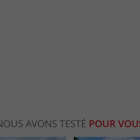
Château des Quat'Sos à La Réole
 La Réole, ville d’art et d’histoire, avec ses
Situé sur les berges de la Garonne, sur la 
 maisons à ...
le Château des Quat’Sostient son nom de ses 
a Réole
26,4 km - La Réole
NOUS AVONS TESTÉ
POUR VOU