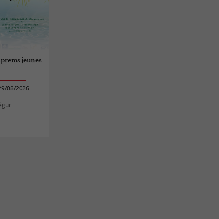
aprems jeunes
29/08/2026
égur