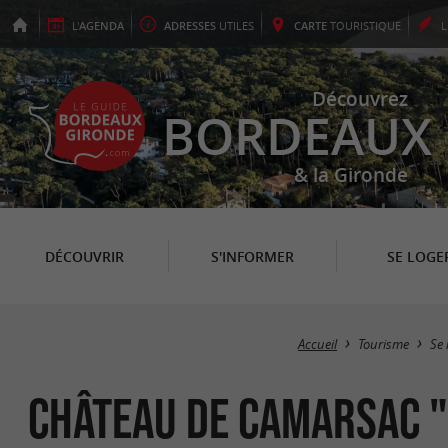
L'
AGENDA
ADRESSES
UTILES
CARTE
TOURISTIQUE
Découvrez
BORDEAUX
& la Gironde
DÉCOUVRIR
S'INFORMER
SE LOGE
Accueil
Tourisme
Se 
Château de Camarsac "