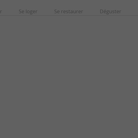
r
Se loger
Se restaurer
Déguster
-Majeure
Abbaye de La Sauve-Majeure
rt roman Édifiée au Moyen Âge, cette
Chef d’œuvre de l’art roman Édifiée au Moy
e déploie sur un site hors du ...
abbaye bénédictine se déploie sur un site hors
 Sauve
8,5 km - La Sauve