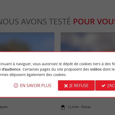
NOUS AVONS TESTÉ
POUR VOU
inuant à naviguer, vous autorisez le dépôt de cookies tiers à des fi
 d'audience
. Certaines pages du site proposent des
vidéos
dont le
eekend
Séjours / Weekend
ormes déposent également des cookies.
EN SAVOIR PLUS
JE REFUSE
J'A
u, la quintessence d’un vin
Château la Chèze, un hôtel-restau
 Bordeaux
prestige aux portes de Bordeaux
veyres
12,4 km - Floirac