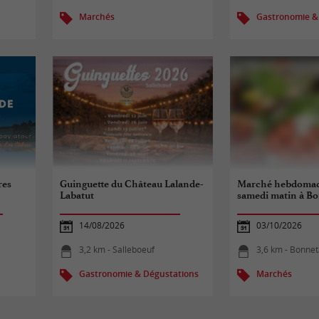
Marchés
Gastronomie &
res
Guinguette du Château Lalande-
Marché hebdomad
Labatut
samedi matin à B
14/08/2026
03/10/2026
3,2 km - Salleboeuf
3,6 km - Bonne
Gastronomie & Dégustations
Marchés