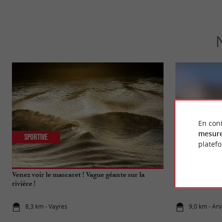
En cont
mesure
Sportive
Séjours / W
platef
Venez voir le mascaret ! Vague géante sur la
Château Lartea
rivière !
d’excellence à
8,3 km - Vayres
9,0 km - Ar