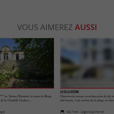
VOUS AIMEREZ
AUSSI
La Villa Océane
 **** en Terres d’Estuaire Au cœur de Blaye,
Charmante maison arcachonnaise de 150 m 
de la Citadelle Vauban ...
côté bassin, à 40 mètres de la plage, en deux
laye
64,7 km - Lège-Cap-Ferret