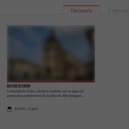
Découvrir
S'informe
Bastide de Créon
Abbaye de La Sauve
La bastide de Créon, d’origine anglaise, est un joyau du
Chef d’œuvre de l’a
patrimoine architectural de la Gironde. Elle témoigne ...
abbaye bénédictine s
6,4 km - Créon
8,4 km - La