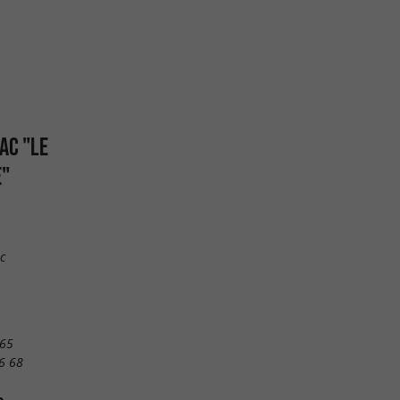
AC "LE
E"
c
 65
6 68