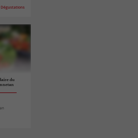
 Dégustations
aire du
onnetan
tan