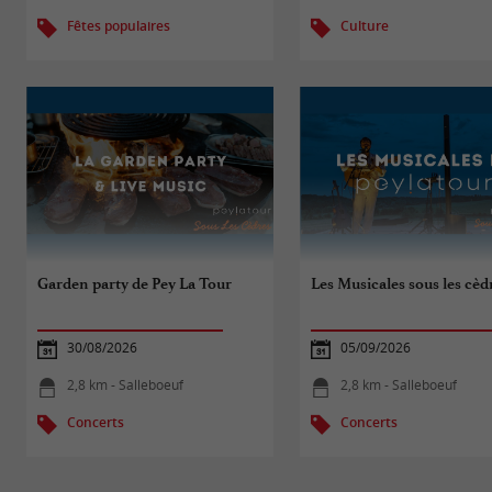
Fêtes populaires
Culture
Garden party de Pey La Tour
Les Musicales sous les cèd
30/08/2026
05/09/2026
2,8 km - Salleboeuf
2,8 km - Salleboeuf
Concerts
Concerts