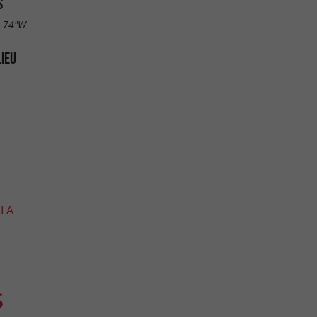
S
2.74"W
LIEU
 LA
S