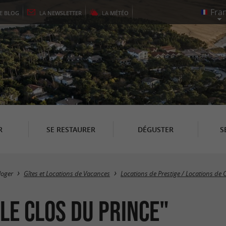
LE
BLOG
LA
NEWSLETTER
LA
MÉTÉO
R
SE RESTAURER
DÉGUSTER
S
loger
Gîtes et Locations de Vacances
Locations de Prestige / Locations de
Le Clos du Prince"