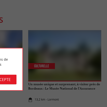
S
ns de
s
Culturelle
CCEPTE
rant 3* de
Un musée unique et surprenant, à visiter près de
Bordeaux : Le Musée National de l’Assurance
Maladie
13,2 km - Lormont