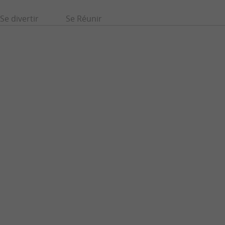
Se divertir
Se Réunir
Parc du Château de Vayres
en Âge, cette
Le Château de Vayres dispose d’un beau domaine, sur les
 du ...
berges de la Dordogne. Il se divise en trois parties. Son ...
8,5 km - Vayres