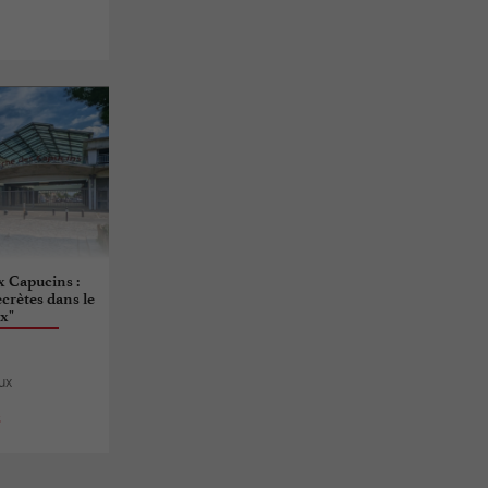
x Capucins :
crètes dans le
x"
ux
s