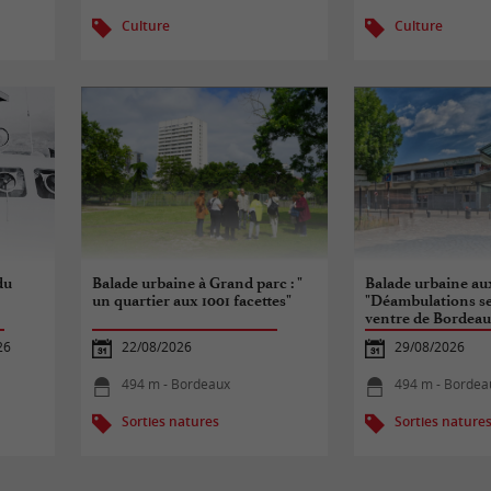
Culture
Culture
du
Balade urbaine à Grand parc : "
Balade urbaine au
un quartier aux 1001 facettes"
"Déambulations se
ventre de Bordeau
26
22/08/2026
29/08/2026
494 m - Bordeaux
494 m - Bordea
Sorties natures
Sorties nature