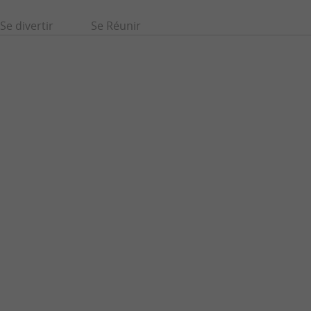
Se divertir
Se Réunir
Musée des Arts Décoratifs et du Design
jeaux est un vestige
Au cœur du quartier historique de Bordeaux, le Musée des Arts
t ...
décoratifs et du Design (MADD) occupe un site ...
267 m - Bordeaux