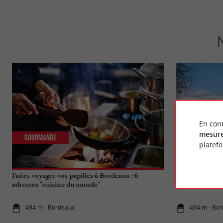
En cont
mesure
Gourmande
Actualités
platef
Faites voyager vos papilles à Bordeaux : 6
Travaux du Pon
adresses "cuisine du monde"
qui change pou
494 m - Bordeaux
494 m - Bo