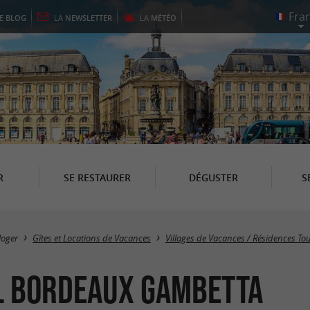
LE
BLOG
LA
NEWSLETTER
LA
MÉTÉO
R
SE RESTAURER
DÉGUSTER
S
loger
Gîtes et Locations de Vacances
Villages de Vacances / Résidences To
l Bordeaux Gambetta