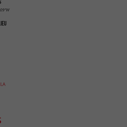
S
.09"W
LIEU
 LA
S