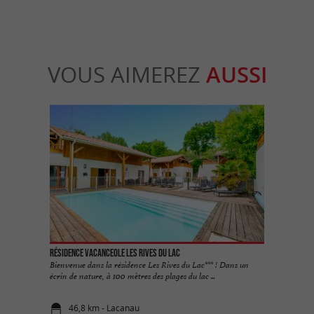
VOUS AIMEREZ
AUSSI
Résidence Vacanceole les Rives du Lac
Bienvenue dans la résidence Les Rives du Lac*** ! Dans un
écrin de nature, à 100 mètres des plages du lac ...
46,8 km - Lacanau