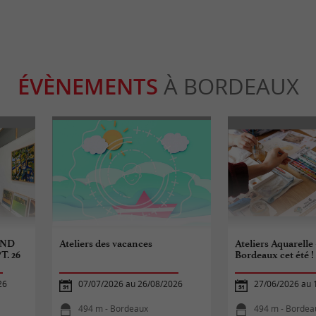
ÉVÈNEMENTS
À BORDEAUX
2ND
Ateliers des vacances
Ateliers Aquarelle 
T. 26
Bordeaux cet été !
26
07/07/2026 au 26/08/2026
27/06/2026 au 
494 m - Bordeaux
494 m - Bordea