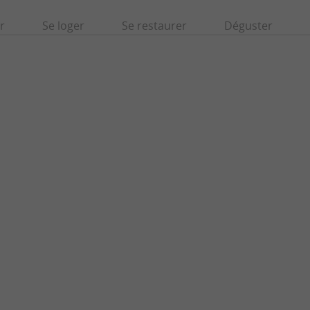
r
Se loger
Se restaurer
Déguster
Porte Dijeaux
est l' une des places emblématiques de
Construite entre 1748 et 1753, la porte de Di
ble joyau architectural du XVIIIe ...
du 18 e siècle, situé entre la place Gambetta e
rdeaux
253 m - Bordeaux