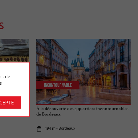
S
ns de
s
Incontournable
CCEPTE
 : Une
À la découverte des 4 quartiers incontournables
eption
de Bordeaux
494 m - Bordeaux