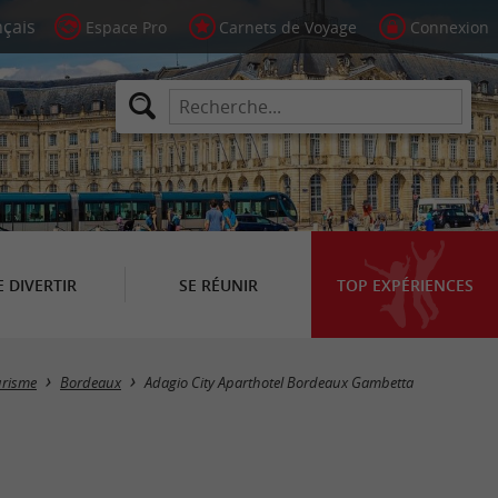
Espace Pro
Carnets de Voyage
Connexion
E DIVERTIR
SE RÉUNIR
TOP EXPÉRIENCES
urisme
Bordeaux
Adagio City Aparthotel Bordeaux Gambetta