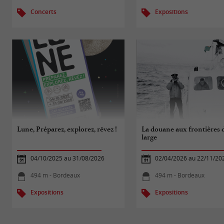
Concerts
Expositions
Lune, Préparez, explorez, rêvez !
La douane aux frontières 
large
04/10/2025 au 31/08/2026
02/04/2026 au 22/11/20
494 m - Bordeaux
494 m - Bordeaux
Expositions
Expositions