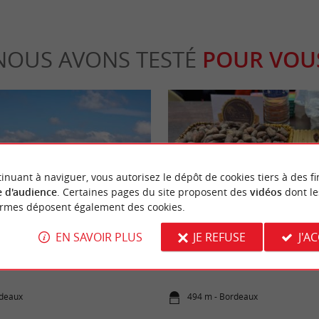
NOUS AVONS TESTÉ
POUR VOU
inuant à naviguer, vous autorisez le dépôt de cookies tiers à des fi
 d'audience
. Certaines pages du site proposent des
vidéos
dont le
Gourmande
ormes déposent également des cookies.
EN SAVOIR PLUS
JE REFUSE
J'A
t de Pierre à Bordeaux : Tout ce
Festival Showcolat Bordeaux 2026
r vos déplacements de l'été 2026
immersion au pays du cacao d’exc
rdeaux
494 m - Bordeaux