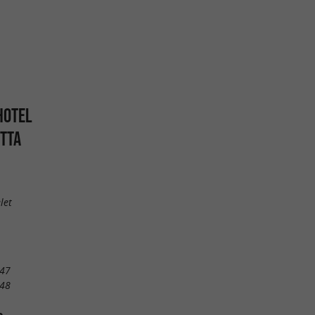
HOTEL
TTA
let
 47
 48