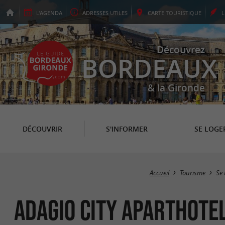
L'
AGENDA
ADRESSES
UTILES
CARTE
TOURISTIQUE
Découvrez
BORDEAUX
& la Gironde
DÉCOUVRIR
S'INFORMER
SE LOGE
Accueil
Tourisme
Se 
Adagio City Aparthote