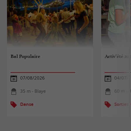
Bal Populaire
Activ’été 20
07/08/2026
04/07/2
35 m - Blaye
60 m - 
Danse
Sorties