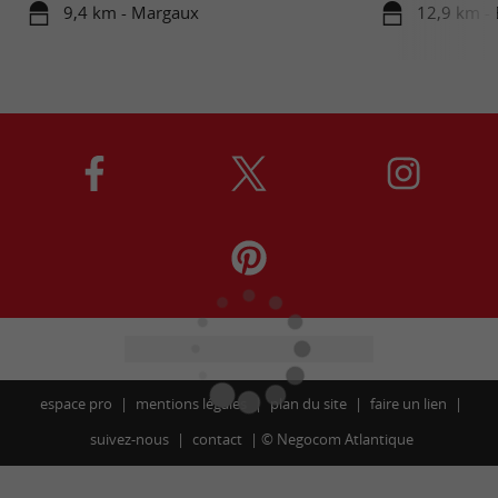
9,4 km - Margaux
12,9 km -
espace pro
mentions légales
plan du site
faire un lien
suivez-nous
contact
©
Negocom Atlantique