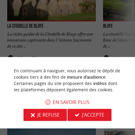
La Citadelle de Blaye
Blaye
La visite guidée de la Citadelle de Blaye offre une
La citadelle Vauban
immersion captivante dans l' histoire fascinante
flanc de falaise e
de ce site ...
de ...
86 m - Blaye
112 m - B
En continuant à naviguer, vous autorisez le dépôt de
cookies tiers à des fins de
mesure d'audience
.
Certaines pages du site proposent des
vidéos
dont
les plateformes déposent également des cookies.
EN SAVOIR PLUS
NOUS AVONS TESTÉ
POUR VOUS
JE REFUSE
J'ACCEPTE