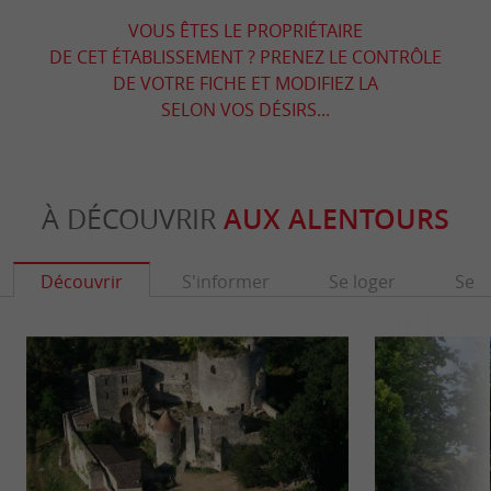
VOUS ÊTES LE PROPRIÉTAIRE
DE CET ÉTABLISSEMENT ? PRENEZ LE CONTRÔLE
DE VOTRE FICHE ET MODIFIEZ LA
SELON VOS DÉSIRS...
À DÉCOUVRIR
AUX ALENTOURS
Découvrir
S'informer
Se loger
Se r