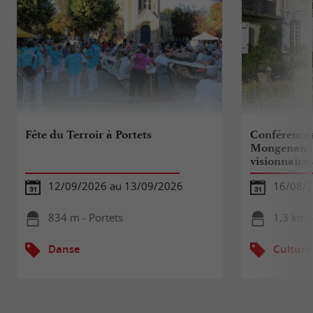
Fête du Terroir à Portets
Conférence
Mongenan : I
visionnaire
12/09/2026 au 13/09/2026
16/08/
834 m - Portets
1,3 km -
Danse
Culture