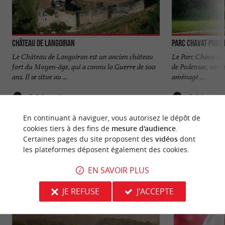
Château de Langoiran
Parc Chavat Pode
Le Château de Langoiran est un ancien château
Le Parc Chava est 
fort du Moyen-âge, qui a connu la Guerre de 100
de Podensac, sur le
ans. Il se situe au ...
aménagé ...
2,9 km - Langoiran
6,1 km - 
En continuant à naviguer, vous autorisez le dépôt de
cookies tiers à des fins de
mesure d'audience
.
Certaines pages du site proposent des
vidéos
dont
les plateformes déposent également des cookies.
EN SAVOIR PLUS
NOUS AVONS TESTÉ
POUR VOUS
JE REFUSE
J'ACCEPTE