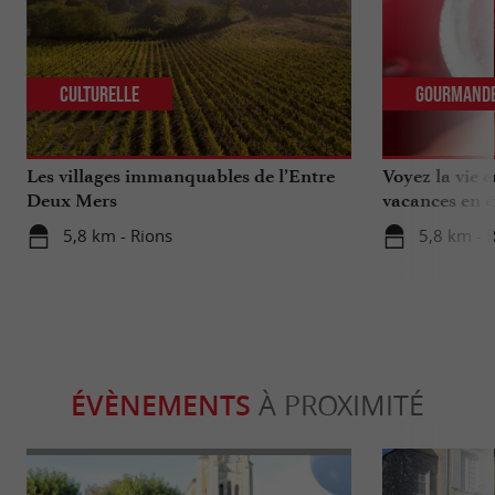
Culturelle
Gourmand
Les villages immanquables de l’Entre
Voyez la vie 
Deux Mers
vacances en e
5,8 km - Rions
5,8 km - 
ÉVÈNEMENTS
À PROXIMITÉ