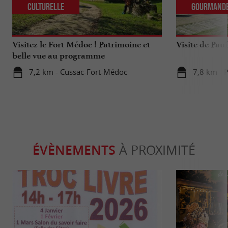
Culturelle
Gourmand
Visitez le Fort Médoc ! Patrimoine et
Visite de Paui
belle vue au programme
7,2 km - Cussac-Fort-Médoc
7,8 km - P
ÉVÈNEMENTS
À PROXIMITÉ