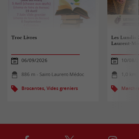
Troc Livres
Les Lundis 
Laurent-Mé
06/09/2026
10/08/
886 m - Saint-Laurent-Médoc
1,0 km 
Brocantes, Vides greniers
Marché