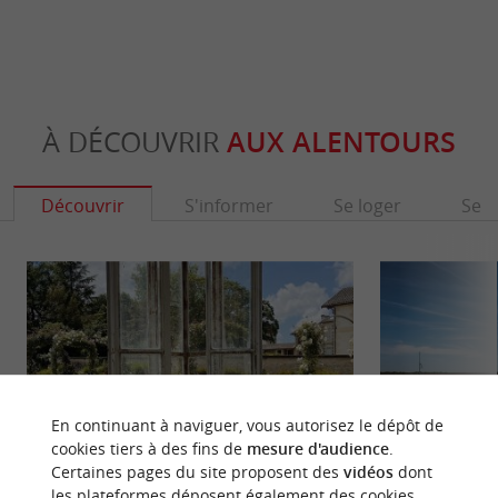
À DÉCOUVRIR
AUX ALENTOURS
Découvrir
S'informer
Se loger
Se r
En continuant à naviguer, vous autorisez le dépôt de
cookies tiers à des fins de
mesure d'audience
.
Certaines pages du site proposent des
vidéos
dont
les plateformes déposent également des cookies.