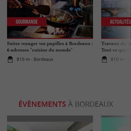
Gourmande
Actualité
Faites voyager vos papilles à Bordeaux :
Travaux du Po
6 adresses "cuisine du monde"
Tout ce qui c
déplacements 
810 m - Bordeaux
810 m - 
ÉVÈNEMENTS
À BORDEAUX