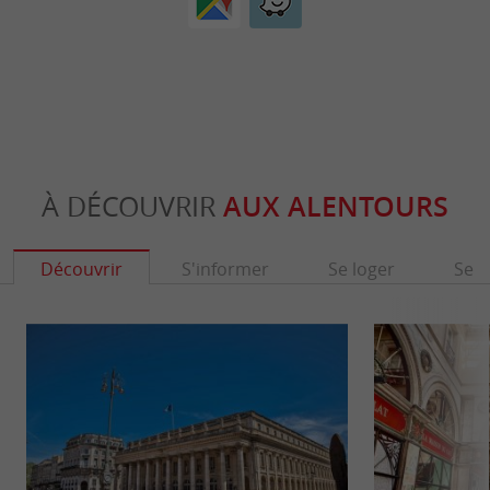
À DÉCOUVRIR
AUX ALENTOURS
Découvrir
S'informer
Se loger
Se r