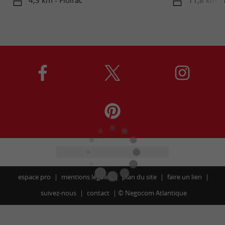
4,3 km - Floirac
11,8 km -
espace pro
mentions légales
plan du site
faire un lien
suivez-nous
contact
©
Negocom Atlantique