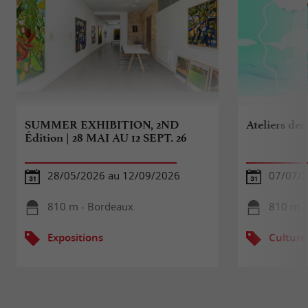
SUMMER EXHIBITION, 2ND
Ateliers des
Édition | 28 MAI AU 12 SEPT. 26
28/05/2026 au 12/09/2026
07/07/2
810 m - Bordeaux
810 m -
Expositions
Culture