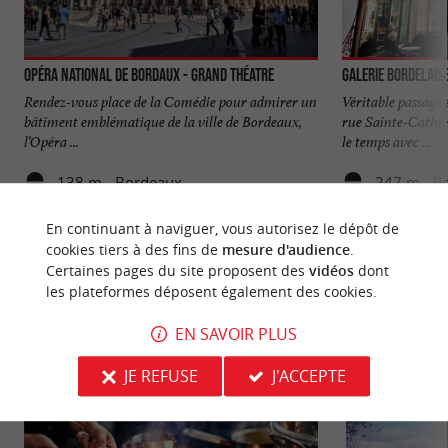
Opéra National de Bordaux - Grand Théatre
Galerie Bordelais
Rendez-vous place de la Comédie pour admirer un
Véritable passage s
bâtiment emblématique de la ville de Bordeaux,
rue Sainte-Cather
l’Opéra ...
le temps avec ...
138 m - Bordeaux
247 m - B
En continuant à naviguer, vous autorisez le dépôt de
cookies tiers à des fins de
mesure d'audience
.
Certaines pages du site proposent des
vidéos
dont
les plateformes déposent également des cookies.
NOUS AVONS TESTÉ
POUR VOUS
EN SAVOIR PLUS
JE REFUSE
J'ACCEPTE