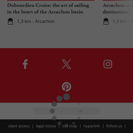
Dubourdieu Cruise: the art of sailing
Arcachon: a b
in the heart of the Arcachon basin
destination!
1,3 km - Arcachon
1,3 km - 
client access
legal notice
site map
hyperlink
follow us