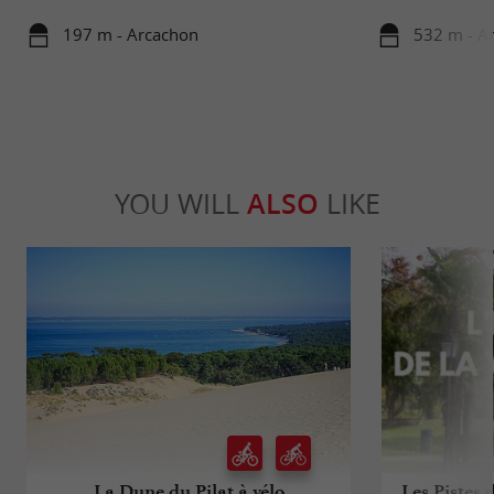
197 m - Arcachon
532 m - A
YOU WILL
ALSO
LIKE
La Dune du Pilat à vélo
Les Pistes 