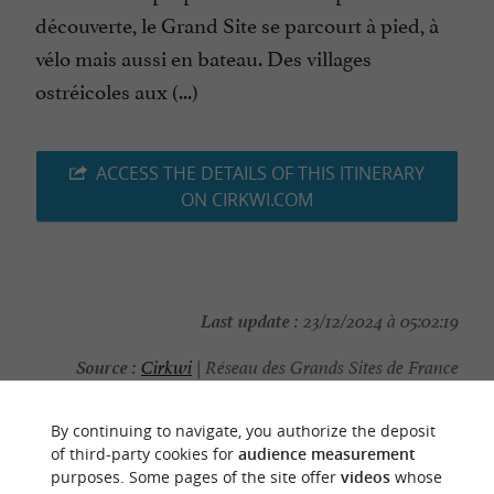
découverte, le Grand Site se parcourt à pied, à
vélo mais aussi en bateau. Des villages
ostréicoles aux (...)
ACCESS THE DETAILS OF THIS ITINERARY
ON CIRKWI.COM
Last update :
23/12/2024 à 05:02:19
Source :
Cirkwi
| Réseau des Grands Sites de France
Photo credit :
SIBA
By continuing to navigate, you authorize the deposit
of third-party cookies for
audience measurement
purposes. Some pages of the site offer
videos
whose