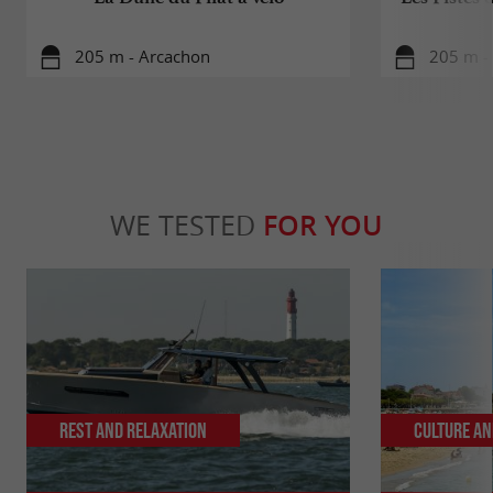
205 m - Arcachon
205 m -
WE TESTED
FOR YOU
Rest and relaxation
Culture an