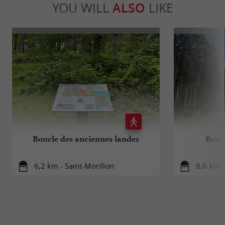
YOU WILL
ALSO
LIKE
Boucle des anciennes landes
Bouc
6,2 km - Saint-Morillon
8,6 km -