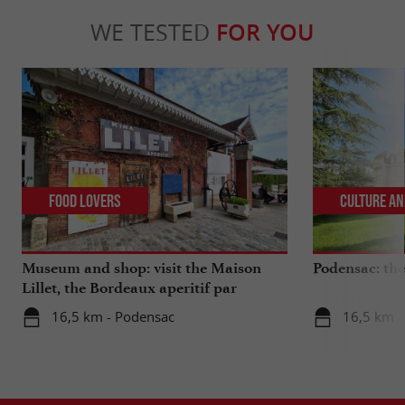
WE TESTED
FOR YOU
Food Lovers
Culture an
Museum and shop: visit the Maison
Podensac: the 
Lillet, the Bordeaux aperitif par
excellence
16,5 km - Podensac
16,5 km -