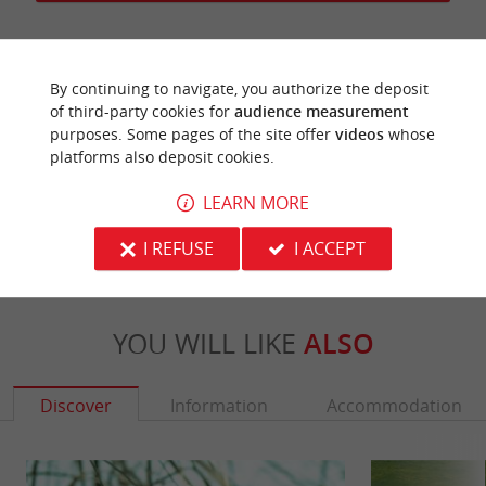
By continuing to navigate, you authorize the deposit
Last update :
01/01/2026 à 10:32:21
of third-party cookies for
audience measurement
purposes. Some pages of the site offer
videos
whose
Source :
Sirtaqui
| Mairie de Cabanac et Villagrains
platforms also deposit cookies.
Photo credit :
@Sirtaqui Cf. Mairie de Cabanac et
LEARN MORE
Villagrains
I REFUSE
I ACCEPT
YOU WILL LIKE
ALSO
Discover
Information
Accommodation