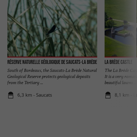
Réserve naturelle géologique de Saucats-La Brède
La Brède Castle
South of Bordeaux, the Saucats-La Brède Natural
The La Brède Cast
Geological Reserve protects geological deposits
It is a very romant
from the Tertiary ...
beautiful lawns ...
6,3 km - Saucats
8,1 km - L