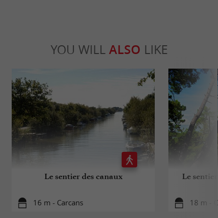
YOU WILL
ALSO
LIKE
Le sentier des canaux
Le sentie
16 m - Carcans
18 m - 