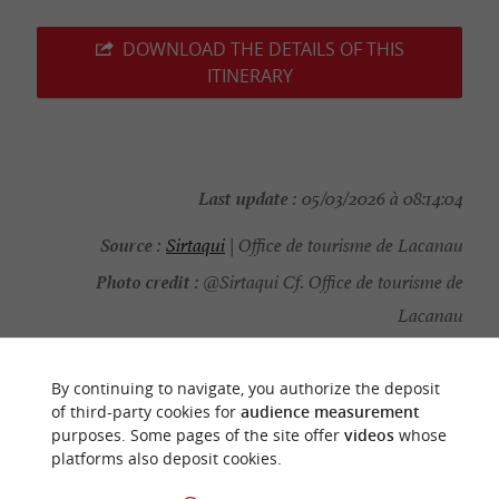
DOWNLOAD THE DETAILS OF THIS
ITINERARY
Last update :
05/03/2026 à 08:14:04
Source :
Sirtaqui
| Office de tourisme de Lacanau
Photo credit :
@Sirtaqui Cf. Office de tourisme de
Lacanau
By continuing to navigate, you authorize the deposit
of third-party cookies for
audience measurement
purposes. Some pages of the site offer
videos
whose
YOU WILL LIKE
ALSO
platforms also deposit cookies.