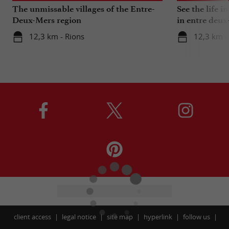
The unmissable villages of the Entre-
See the life i
Deux-Mers region
in entre deux
12,3 km - Rions
12,3 km -
client access
legal notice
site map
hyperlink
follow us