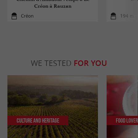
Créon à Rauzan
Créon
194 m -
WE TESTED
FOR YOU
Culture and Heritage
Food Love