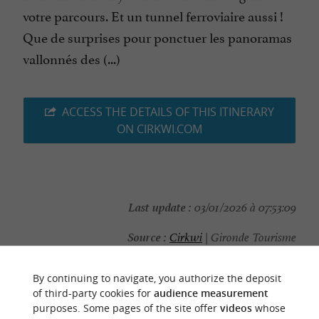
votre parcours. Et un tunnel ferroviaire aussi !
Que de surprises pour ponctuer les panoramas
vallonnés des (...)
ACCESS THE DETAILS OF THIS ITINERARY
ON CIRKWI.COM
Last update :
03/01/2026 à 07:53:09
Source :
Cirkwi
| Gironde Tourisme
Photo credit :
© Cloé Tourdot Fuentes
By continuing to navigate, you authorize the deposit
of third-party cookies for
audience measurement
purposes. Some pages of the site offer
videos
whose