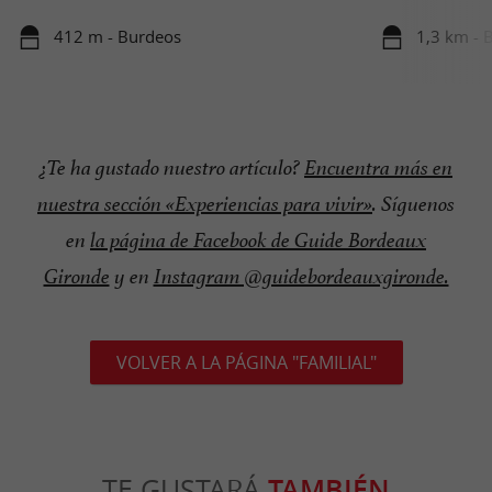
412 m - Burdeos
1,3 km - 
¿Te ha gustado nuestro artículo?
Encuentra más en
nuestra sección «Experiencias para vivir»
.
Síguenos
en
la página de Facebook de Guide Bordeaux
Gironde
y en
Instagram @guidebordeauxgironde.
VOLVER A LA PÁGINA "FAMILIAL"
TE GUSTARÁ
TAMBIÉN