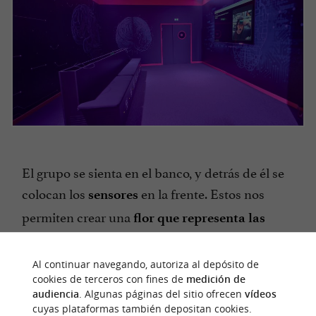
El grupo se sienta en el banco, y detrás de él se
colocan los
en la frente. Estos nos
sensores
permiten crear una
flor que representa las
. Cuanto más
emociones de cada persona
oscuro es un pétalo, más estresada o
Al continuar navegando, autoriza al depósito de
cookies de terceros con fines de
medición de
preocupada está la persona asociada. Nuestra
audiencia
. Algunas páginas del sitio ofrecen
vídeos
primera flor es bastante bonita, pero podemos
cuyas plataformas también depositan cookies.