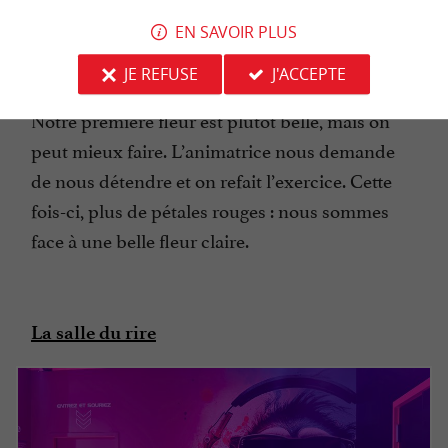
de former une
de
fleur avec les émotions
EN SAVOIR PLUS
chacun. Plus une pétale est foncée, plus la
JE REFUSE
J'ACCEPTE
personne associée est stressée ou inquiète.
Notre première fleur est plutôt belle, mais on
peut mieux faire. L’animatrice nous demande
de nous détendre et on refait l’exercice. Cette
fois-ci, plus de pétales rouges : nous sommes
face à une belle fleur claire.
La salle du rire