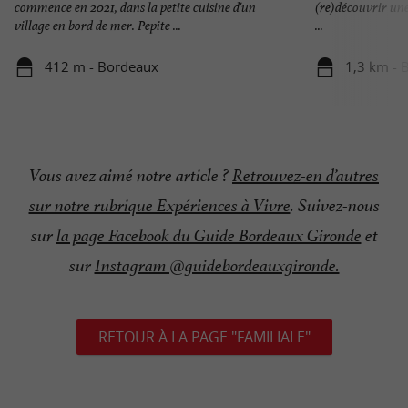
commence en 2021, dans la petite cuisine d'un
(re)découvrir une 
village en bord de mer. Pepite ...
...
412 m - Bordeaux
1,3 km - 
Vous avez aimé notre article ?
Retrouvez-en d’autres
sur notre rubrique Expériences à Vivre
.
Suivez-nous
sur
la page Facebook du Guide Bordeaux Gironde
et
sur
Instagram @guidebordeauxgironde.
RETOUR À LA PAGE "FAMILIALE"