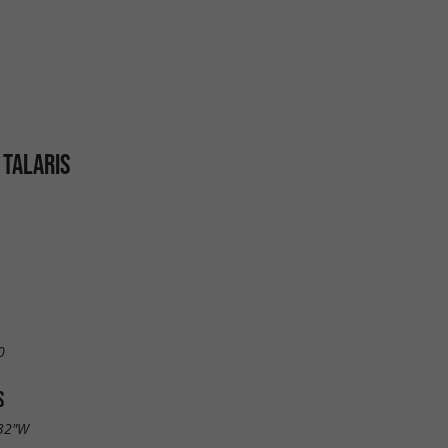
 TALARIS
0
S
.32"W