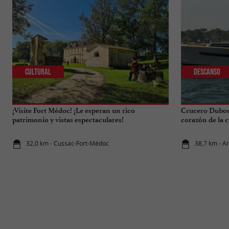
Cultural
Descanso
¡Visite Fort Médoc! ¡Le esperan un rico
Crucero Dubour
patrimonio y vistas espectaculares!
corazón de la 
32,0 km - Cussac-Fort-Médoc
38,7 km - A