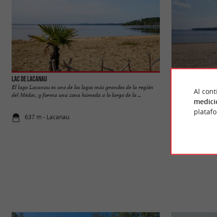
Lac de Lacanau
Plage du Moutchic
El lago Lacanau es uno de los lagos más grandes de la región
Una playa perfecta 
Al cont
del Médoc, y forma una zona húmeda a lo largo de la ...
acceso y con olas su
medici
plataf
637 m - Lacanau
2,7 km - La