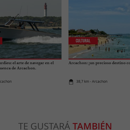
Cultural
dieu: el arte de navegar en el
Arcachon: ¡un precioso destino c
cuenca de Arcachon.
rcachon
38,7 km - Arcachon
TE GUSTARÁ
TAMBIÉN