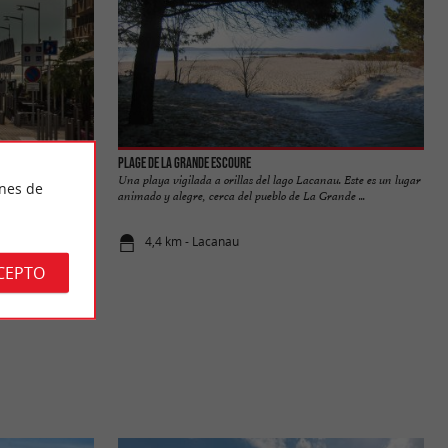
Plage de la Grande Escoure
o balneario cuyas
Una playa vigilada a orillas del lago Lacanau. Este es un lugar
ines de
nvertido, ...
animado y alegre, cerca del pueblo de La Grande ...
4,4 km - Lacanau
CEPTO