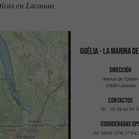
sticas en Lacanau
GOÉLIA - LA MARINA DE
DIRECCIÓN
Avenue de l'Océan
33680 Lacanau
CONTACTOS
Tel. :
05 56 60 97 7
COORDENADAS GP
44° 59'43.72"N, 1° 6'4