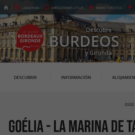
LA
AGENDA
DIRECCIONES
ÚTILES
MAPA
TURÍSTICO
Descubre
BURDEOS
y Gironda
DESCUBRIR
INFORMACIÓN
ALOJAMIE
inicio
Goélia - La Marina de T