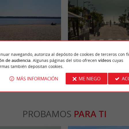
Lacanau
para familias con niños pequeños, de fácil
Lacanau, que originalmente era un pequeñ
inuar navegando, autoriza al depósito de cookies de terceros con f
aves, ya que se encuentra a ...
primeras villas aparecieron en 1906, se ha co
ón de audiencia
. Algunas páginas del sitio ofrecen
vídeos
cuyas
ormas también depositan cookies.
canau
2,8 km - Lacanau
MÁS INFORMACIÓN
ME NIEGO
AC
PROBAMOS
PARA TI