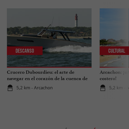
Descanso
Cultural
Crucero Dubourdieu: el arte de
Arcachon: ¡un
navegar en el corazón de la cuenca de
costero!
Arcachon.
5,2 km - Arcachon
5,2 km - 