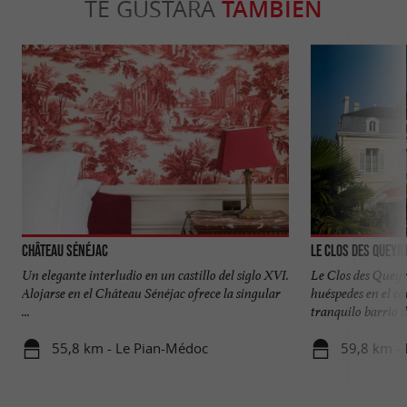
TE GUSTARÁ
TAMBIÉN
Château Sénéjac
Le Clos des Queyr
Un elegante interludio en un castillo del siglo XVI.
Le Clos des Queyr
Alojarse en el Château Sénéjac ofrece la singular
huéspedes en el c
...
tranquilo barrio de
55,8 km - Le Pian-Médoc
59,8 km -