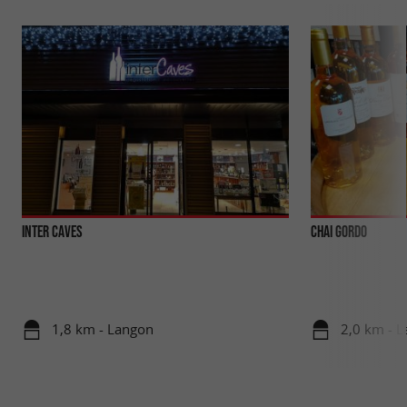
Inter Caves
Chai Gordo
1,8 km - Langon
2,0 km - 