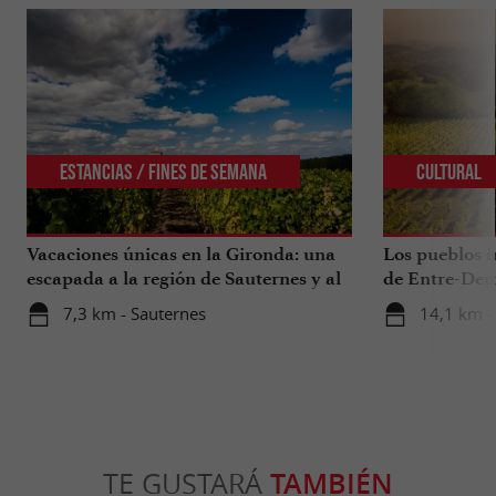
Estancias / Fines de Semana
Cultural
Vacaciones únicas en la Gironda: una
Los pueblos i
escapada a la región de Sauternes y al
de Entre-Deu
sur de la Gironda
7,3 km - Sauternes
14,1 km -
TE GUSTARÁ
TAMBIÉN