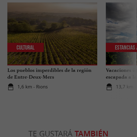
Cultural
Estancias 
Los pueblos imperdibles de la región
Vacaciones ún
de Entre-Deux-Mers
escapada a la
sur de la Gir
1,6 km - Rions
13,7 km -
TE GUSTARÁ
TAMBIÉN