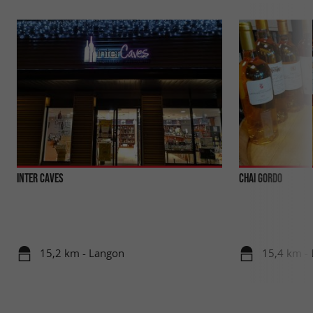
Inter Caves
Chai Gordo
15,2 km - Langon
15,4 km -