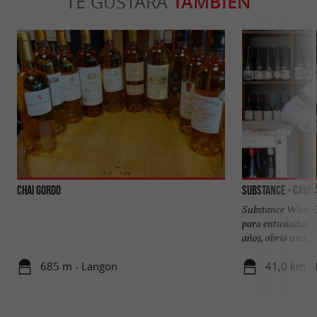
TE GUSTARÁ
TAMBIÉN
Chai Gordo
Substance - Cave 
Substance Wine Ce
para entusiastas y
años, abrió una ...
685 m - Langon
41,0 km -