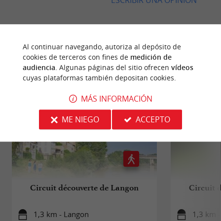
Al continuar navegando, autoriza al depósito de
CAMINATA
ALREDEDOR
cookies de terceros con fines de
medición de
audiencia
. Algunas páginas del sitio ofrecen
vídeos
cuyas plataformas también depositan cookies.
MÁS INFORMACIÓN
ME NIEGO
ACCEPTO
Circuit découverte de Langon
Circuit 
1,3 km - Langon
1,3 km 