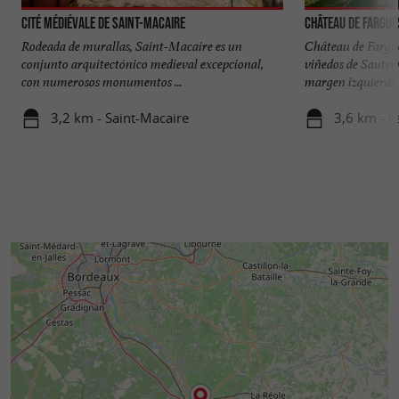
Cité médiévale de Saint-Macaire
Château de Fargue
Rodeada de murallas, Saint-Macaire es un
Château de Fargue
conjunto arquitectónico medieval excepcional,
viñedos de Sautern
con numerosos monumentos ...
margen izquierda d
3,2 km - Saint-Macaire
3,6 km - F