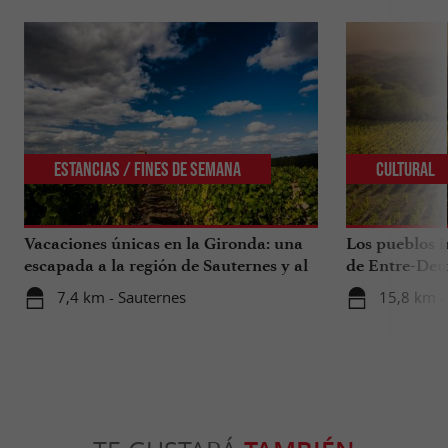
Estancias / Fines de Semana
Cultural
Vacaciones únicas en la Gironda: una
Los pueblos i
escapada a la región de Sauternes y al
de Entre-Deu
sur de la Gironda
7,4 km - Sauternes
15,8 km -