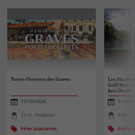
Portes Ouvertes des Graves
Les Mardis 
Golf/Parcou
Jam/Boule 
17/10/2026
11/08/
25 m - Podensac
428 m -
Fêtes populaires
Evèneme