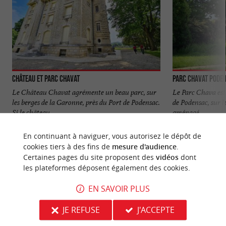
Château et Parc Chavat
Parc Chavat Pode
Le Château Chavat agrémente un beau parc, sur
Le Parc Chava est 
les berges de la Garonne, près du Port de Podensac.
de Podensac, sur le
Si le château ...
aménagé ...
488 m - Podensac
490 m - P
En continuant à naviguer, vous autorisez le dépôt de
cookies tiers à des fins de
mesure d'audience
.
Certaines pages du site proposent des
vidéos
dont
les plateformes déposent également des cookies.
EN SAVOIR PLUS
NOUS AVONS TESTÉ
POUR VOUS
JE REFUSE
J'ACCEPTE