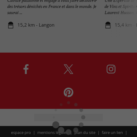
Caviste passionné et engagé à vous faire découvrir
Une Expertise de 
des trésors dénichés en France et dans le monde. Je
de Vins et Spiritu
saurai ...
Laurent Husson, di
15,2 km - Langon
15,4 km -
espace pro
mentions légales
plan du site
faire un lien