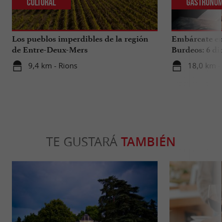
Cultural
Gastronom
Los pueblos imperdibles de la región
Embárcate en 
de Entre-Deux-Mers
Burdeos: 6 di
internacional
9,4 km - Rions
18,0 km -
TE GUSTARÁ
TAMBIÉN