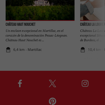
Château Haut Nouchet
Château La Louviè
Un enclave excepcional en Martillac, en el
Château La Louviè
corazón de la denominación Pessac-Léognan.
excepcional Situa
Château Haut Nouchet es ...
de Burdeos, el ...
6,4 km - Martillac
10,4 km -