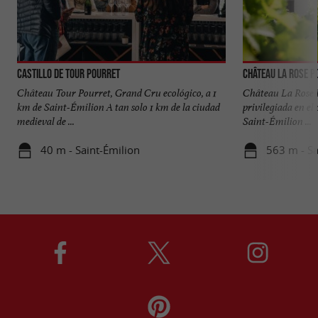
Castillo de Tour Pourret
Château La Rose P
Château Tour Pourret, Grand Cru ecológico, a 1
Château La Rose 
km de Saint-Émilion A tan solo 1 km de la ciudad
privilegiada en el
medieval de ...
Saint-Émilion ...
40 m - Saint-Émilion
563 m - Sa