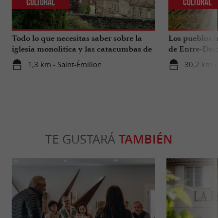
Cultural
Cultural
Todo lo que necesitas saber sobre la
Los pueblos i
iglesia monolítica y las catacumbas de
de Entre-Deu
Saint-Émilion.
1,3 km - Saint-Émilion
30,2 km -
TE GUSTARÁ
TAMBIÉN