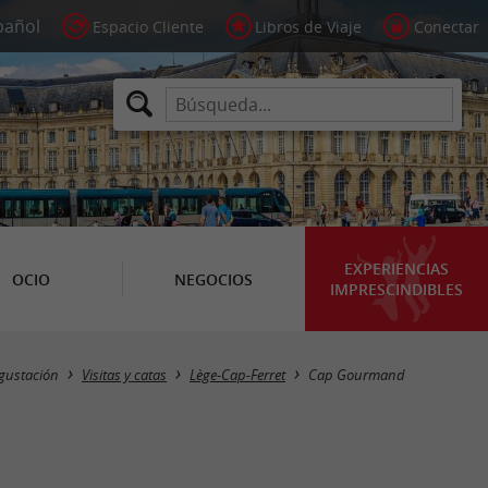
Espacio Cliente
Libros de Viaje
Conectar
EXPERIENCIAS
OCIO
NEGOCIOS
IMPRESCINDIBLES
gustación
Visitas y catas
Lège-Cap-Ferret
Cap Gourmand