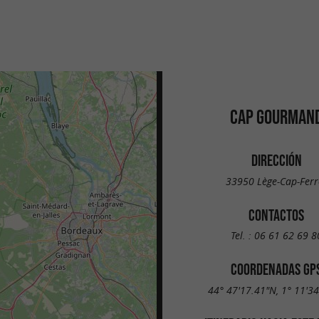
CAP GOURMAN
DIRECCIÓN
33950 Lège-Cap-Ferr
CONTACTOS
Tel. :
06 61 62 69 8
COORDENADAS GP
44° 47'17.41"N, 1° 11'3