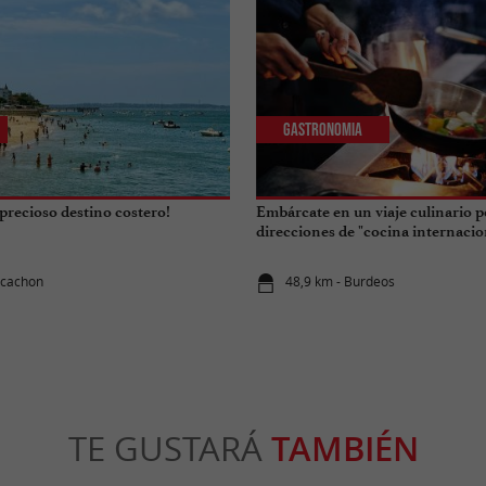
Gastronomia
precioso destino costero!
Embárcate en un viaje culinario p
direcciones de "cocina internacio
rcachon
48,9 km - Burdeos
TE GUSTARÁ
TAMBIÉN