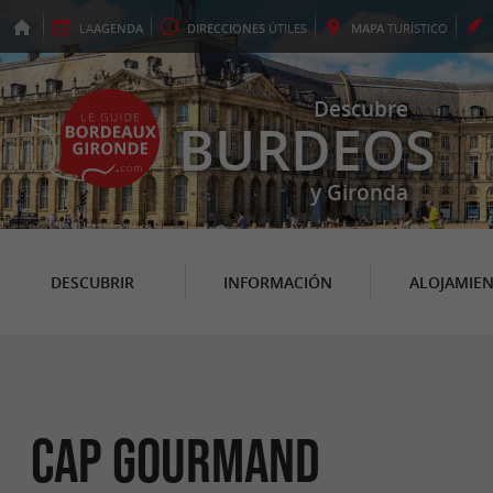
LA
AGENDA
DIRECCIONES
ÚTILES
MAPA
TURÍSTICO
Descubre
BURDEOS
y Gironda
DESCUBRIR
INFORMACIÓN
ALOJAMIE
Cap Gourmand