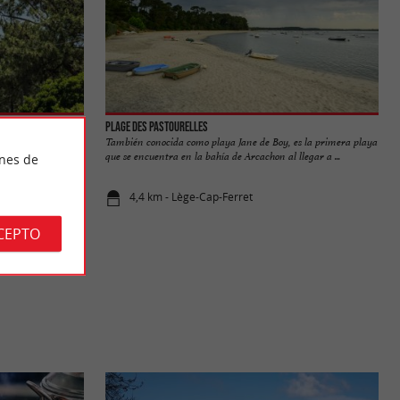
Plage des Pastourelles
legante de la
También conocida como playa Jane de Boy, es la primera playa
er salvaje y ...
que se encuentra en la bahía de Arcachon al llegar a ...
ines de
4,4 km - Lège-Cap-Ferret
CEPTO