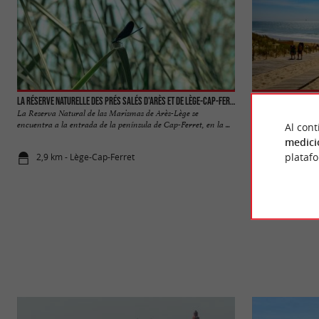
La réserve naturelle des Prés Salés d'Arès et de Lège-Cap-Ferret
Plage du Grand Cr
La Reserva Natural de las Marismas de Arès-Lège se
Esta playa oceánica
encuentra a la entrada de la península de Cap-Ferret, en la ...
del pueblo de Lège, 
Al cont
medici
plataf
2,9 km - Lège-Cap-Ferret
3,4 km - Lè