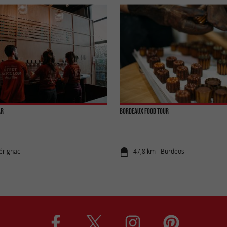
ar
Bordeaux Food Tour
érignac
47,8 km - Burdeos