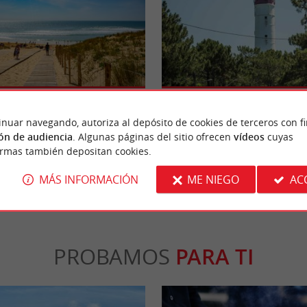
ohot
Lège-Cap-Ferret
 es ideal para practicar surf. Situada cerca
Al igual que Arcachon, es el balneario más e
es un lugar popular entre los ...
Gironda, pero ha logrado conservar su caráct
inuar navegando, autoriza al depósito de cookies de terceros con f
ón de audiencia
. Algunas páginas del sitio ofrecen
vídeos
cuyas
ormas también depositan cookies.
ge-Cap-Ferret
3,7 km - Lège-Cap-Ferret
MÁS INFORMACIÓN
ME NIEGO
AC
PROBAMOS
PARA TI