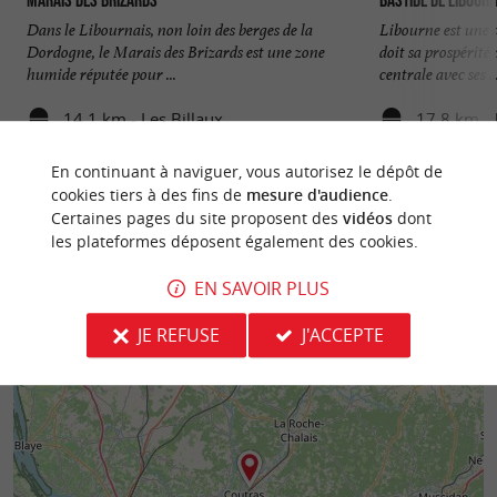
Marais des Brizards
Bastide de Libour
Dans le Libournais, non loin des berges de la
Libourne est une 
Dordogne, le Marais des Brizards est une zone
doit sa prospérit
humide réputée pour ...
centrale avec ses ..
14,1 km - Les Billaux
17,8 km -
En continuant à naviguer, vous autorisez le dépôt de
cookies tiers à des fins de
mesure d'audience
.
Certaines pages du site proposent des
vidéos
dont
les plateformes déposent également des cookies.
EN SAVOIR PLUS
JE REFUSE
J'ACCEPTE