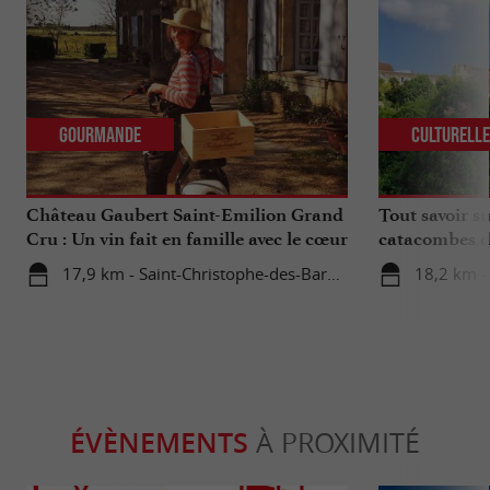
Gourmande
Culturell
Château Gaubert Saint-Emilion Grand
Tout savoir su
Cru : Un vin fait en famille avec le cœur
catacombes d
17,9 km - Saint-Christophe-des-Bardes
18,2 km -
ÉVÈNEMENTS
À PROXIMITÉ