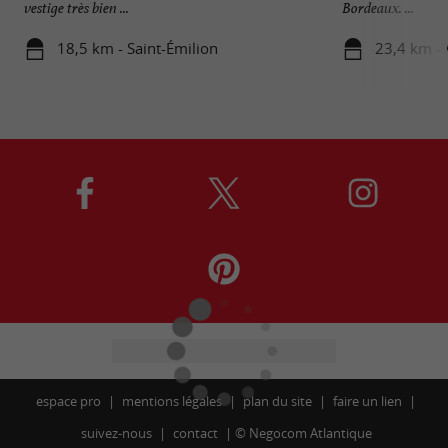
vestige très bien ...
Bordeaux. ...
18,5 km - Saint-Émilion
23,4 km - 
espace pro
mentions légales
plan du site
faire un lien
suivez-nous
contact
©
Negocom Atlantique