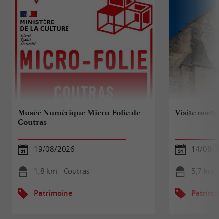
Musée Numérique Micro-Folie de
Visite noct
Coutras
19/08/2026
14/08/
1,8 km - Coutras
5,7 km -
Patrimoine
Patrimo