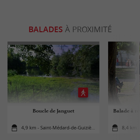
BALADES
À PROXIMITÉ
Boucle de Janguet
Balade à ro
4,9 km - Saint-Médard-de-Guizières
8,4 km -