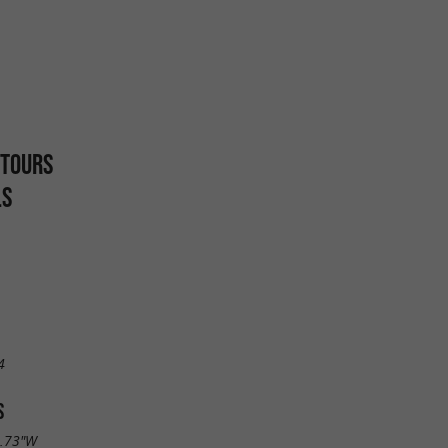
 TOURS
LS
4
S
0.73"W