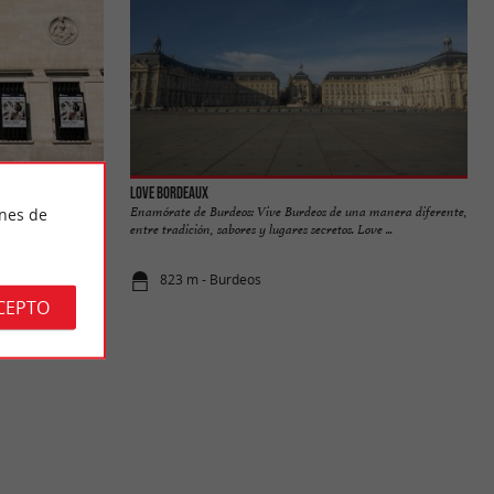
Love Bordeaux
useo de Bellas
Enamórate de Burdeos: Vive Burdeos de una manera diferente,
ines de
ando hay ...
entre tradición, sabores y lugares secretos. Love ...
823 m - Burdeos
CEPTO