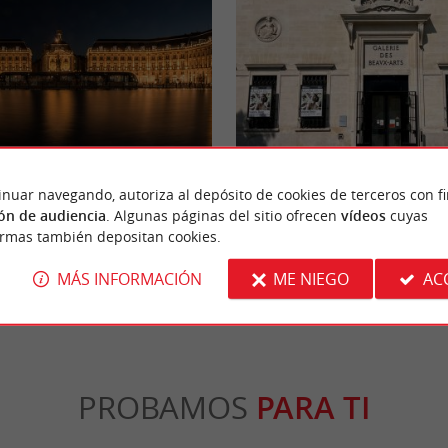
Galerie des Beaux Arts
ue el Puerto de la Luna, fue declarada
Consulta el calendario de exposiciones del M
inuar navegando, autoriza al depósito de cookies de terceros con f
Humanidad por la UNESCO en 2007. ...
Artes; la Galería de Bellas Artes solo abre cu
ón de audiencia
. Algunas páginas del sitio ofrecen
vídeos
cuyas
ormas también depositan cookies.
rdeos
770 m - Burdeos
MÁS INFORMACIÓN
ME NIEGO
AC
PROBAMOS
PARA TI