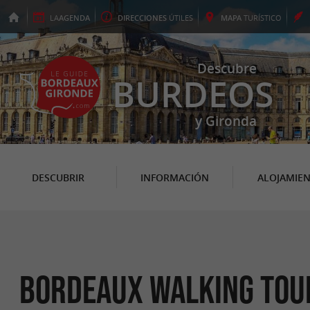
LA
AGENDA
DIRECCIONES
ÚTILES
MAPA
TURÍSTICO
Descubre
BURDEOS
y Gironda
DESCUBRIR
INFORMACIÓN
ALOJAMIE
Bordeaux Walking Tour