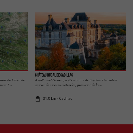
Château Ducal de Cadillac
oración lúdica de
A orillas del Garona, a 40 minutos de Burdeos. Un cadete
omún? ...
gascón de ascenso meteórico, precursor de los ...
31,0 km - Cadillac