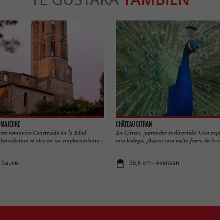
-Majeure
Château Citran
rte románico Construida en la Edad
En Citran, ¡aprender es divertido! Una expl
benedictina se alza en un emplazamiento ...
una bodega. ¿Buscas una visita fuera de lo c
a Sauve
26,6 km - Avensan