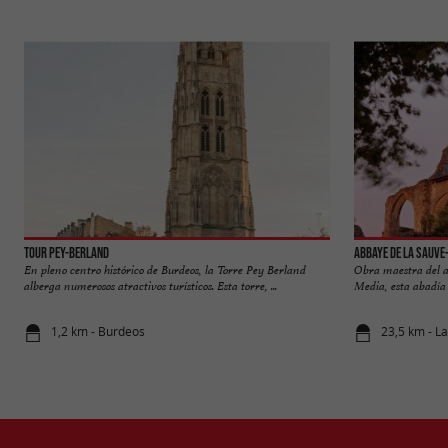
Tour Pey-Berland
Abbaye de La Sauve
En pleno centro histórico de Burdeos, la Torre Pey Berland
Obra maestra del a
alberga numerosos atractivos turísticos. Esta torre, ...
Media, esta abadía 
1,2 km - Burdeos
23,5 km - L