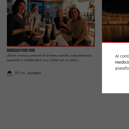
Bordeaux Food Tour
Bordeaux
¡Gente curiosa y amante de la buena comida, estoy deseando
Burdeos, al igual q
Al cont
ayudarles a (re)descubrir una ciudad con un sabor ...
Patrimonio de la 
medici
plataf
371 m - Burdeos
580 m - Bu