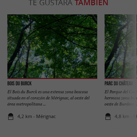
TE GUSTARÁ
TAMBIÉN
Bois du Burck
Parc du Château
El Bois du Burck es una extensa zona boscosa
El Parque del Cas
situada en el corazón de Mérignac, al oeste del
hermosa zona bosc
área metropolitana ...
oeste de Burdeos. ..
4,2 km - Mérignac
4,8 km - 