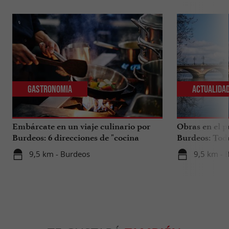
Gastronomia
Actualida
Embárcate en un viaje culinario por
Obras en el p
Burdeos: 6 direcciones de "cocina
Burdeos: Tod
internacional"
tus viajes en 
9,5 km - Burdeos
9,5 km - 