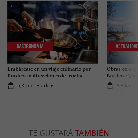
Gastronomia
Actualida
Embárcate en un viaje culinario por
Obras en el p
Burdeos: 6 direcciones de "cocina
Burdeos: Tod
internacional"
tus viajes en 
5,3 km - Burdeos
5,3 km - 
TE GUSTARÁ
TAMBIÉN