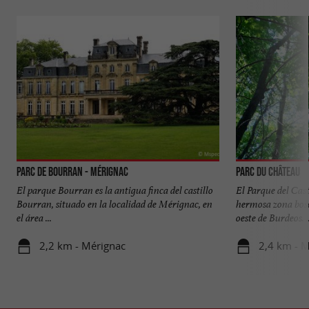
Parc de Bourran - Mérignac
Parc du Château
El parque Bourran es la antigua finca del castillo
El Parque del Cas
Bourran, situado en la localidad de Mérignac, en
hermosa zona bosc
el área ...
oeste de Burdeos. ..
2,2 km - Mérignac
2,4 km - 