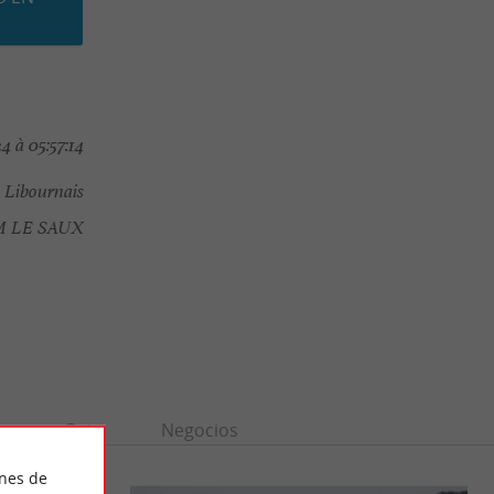
4 à 05:57:14
u Libournais
 LE SAUX
n
Ocio
Negocios
ines de