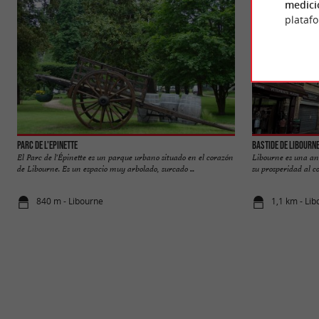
medici
plataf
Parc de l'Epinette
Bastide de Libourn
El Parc de l'Épinette es un parque urbano situado en el corazón
Libourne es una ant
de Libourne. Es un espacio muy arbolado, surcado ...
su prosperidad al co
840 m - Libourne
1,1 km - Li