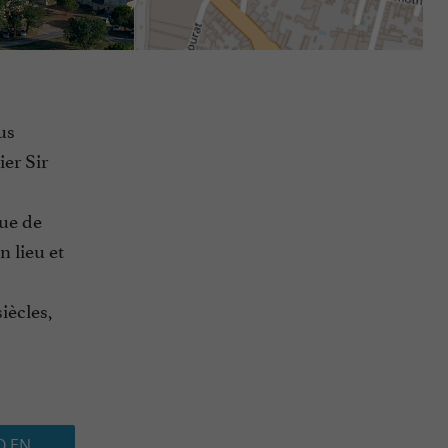
us
ier Sir
ue de
n lieu et
iècles,
O EN