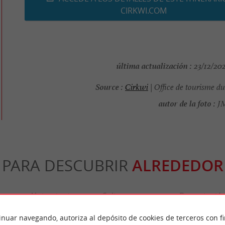
CIRKWI.COM
última actualización :
23/12/202
Source :
Cirkwi
| Office de tourisme d
autor de la foto :
JM
PARA DESCUBRIR
ALREDEDOR
n
Alojamiento
Salir a comer
Degustació
inuar navegando, autoriza al depósito de cookies de terceros con f