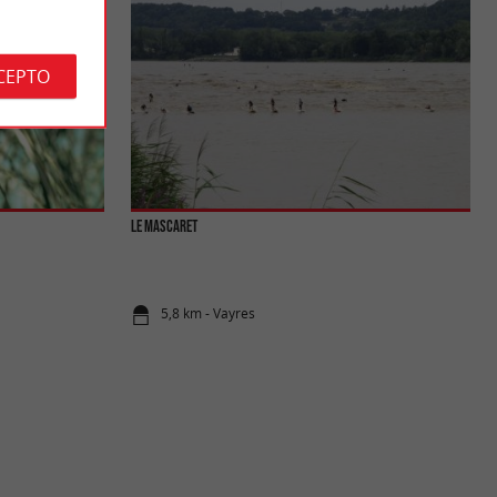
CEPTO
Le Mascaret
5,8 km - Vayres