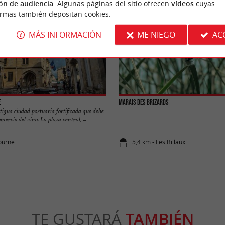
ón de audiencia
. Algunas páginas del sitio ofrecen
vídeos
cuyas
ormas también depositan cookies.
MÁS INFORMACIÓN
ME NIEGO
AC
e
Marais des Brizards
igua ciudad portuaria fortificada que debe
mercio del vino. La plaza central, ...
bourne
5,4 km - Les Billaux
TE GUSTARÁ
TAMBIÉN