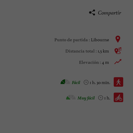
Compartir
Libourne
Punto de partida :
1,5 km
Distancia total :
4 m
Elevación :
Caminata :
Fácil
1 h. 30 min.
Bicicleta todo camino :
Muy fácil
1 h.