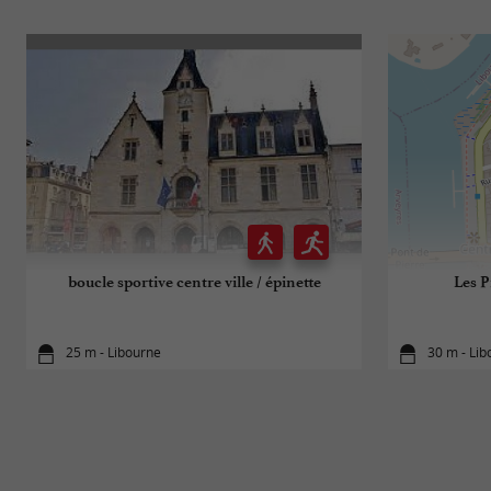
boucle sportive centre ville / épinette
Les P
25 m - Libourne
30 m - Li