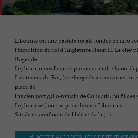
Libourne est une bastide royale fondée en 1270 so
l’impulsion du roi d’Angleterre Henri II. Le cheval
Roger de
Leyburn, nouvellement promu au cadre honorifiq
Lieutenant du Roi, fut chargé de sa construction e
place de
l’ancien port gallo-romain de Condatis. Au fil des s
Leyburn se francisa pour devenir Libourne.
Située au confluent de l’Isle et de la (...)
ACCEDE A LOS DETALLES DE ESTE ITINERARI