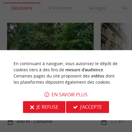
Découvrir
S'informer
Se loger
Se r
En continuant à naviguer, vous autorisez le dépôt de
cookies tiers à des fins de
mesure d'audience
.
Certaines pages du site proposent des
vidéos
dont
les plateformes déposent également des cookies.
Parc de l'Epinette
Bastide de Libour
EN SAVOIR PLUS
Le Parc de l’Épinette est un parc urbain en plein
Libourne est une 
cœur de Libourne. Il est très arboré, sillonné de
doit sa prospérit
JE REFUSE
J'ACCEPTE
petits ...
centrale avec ses ..
840 m - Libourne
1,1 km - L