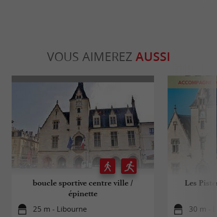
VOUS AIMEREZ
AUSSI
boucle sportive centre ville /
Les Pist
épinette
25 m - Libourne
30 m - 