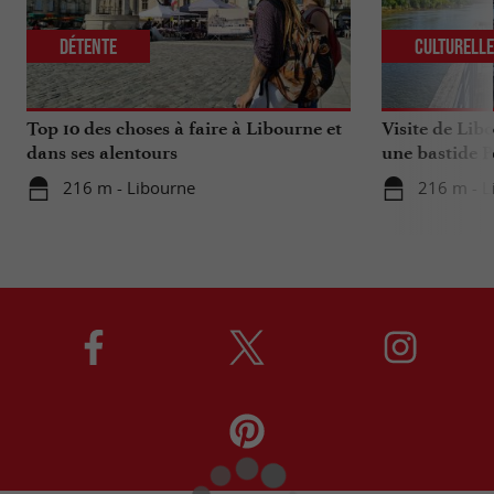
Détente
Culturell
Top 10 des choses à faire à Libourne et
Visite de Lib
dans ses alentours
une bastide P
216 m - Libourne
216 m - L