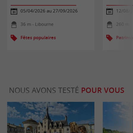
05/04/2026 au 27/09/2026
12/08/
36 m - Libourne
260 m -
Fêtes populaires
Patrimo
NOUS AVONS TESTÉ
POUR VOUS