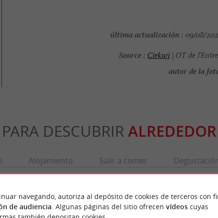
última actualización :
09/08/2025
Source :
Cirkwi
| OT de l'Entr
autor de la foto
PARA DESCUBRIR
ALREDEDOR
n
Alojamiento
Salir a comer
Degustació
inuar navegando, autoriza al depósito de cookies de terceros con f
ón de audiencia
. Algunas páginas del sitio ofrecen
vídeos
cuyas
ormas también depositan cookies.