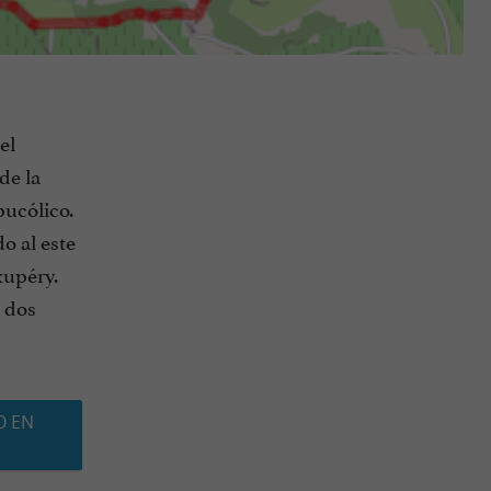
el
de la
bucólico.
o al este
xupéry.
a dos
O EN