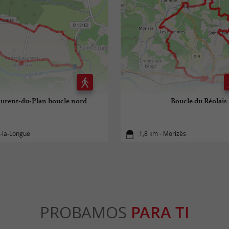
aurent-du-Plan boucle nord
Boucle du Réolais
y-la-Longue
1,8 km - Morizès
PROBAMOS
PARA TI