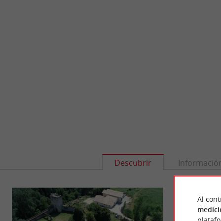
Descubrir
Informació
Al cont
medici
plataf