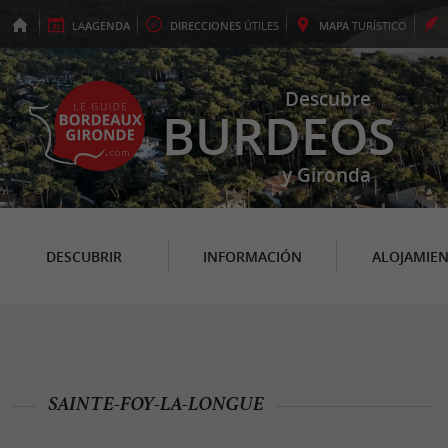
LA
AGENDA
DIRECCIONES
ÚTILES
MAPA
TURÍSTICO
Descubre
BURDEOS
y Gironda
DESCUBRIR
INFORMACIÓN
ALOJAMIE
SAINTE-FOY-LA-LONGUE