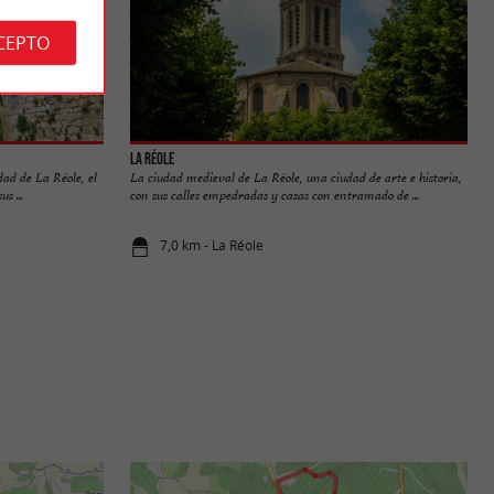
CEPTO
La Réole
idad de La Réole, el
La ciudad medieval de La Réole, una ciudad de arte e historia,
s ...
con sus calles empedradas y casas con entramado de ...
7,0 km - La Réole