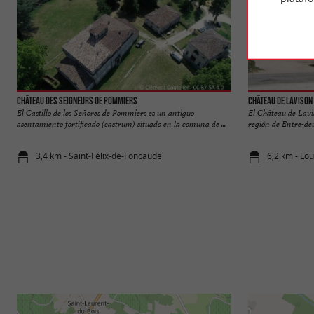
Château des Seigneurs de Pommiers
Château de Lavison
El Castillo de los Señores de Pommiers es un antiguo
El Château de Lavis
asentamiento fortificado (castrum) situado en la comuna de ...
región de Entre-de
3,4 km - Saint-Félix-de-Foncaude
6,2 km - Lo