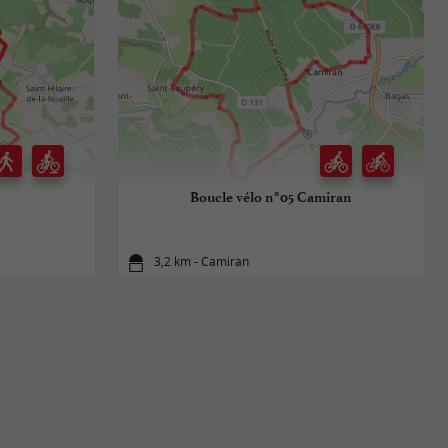
Boucle vélo n°05 Camiran
3,2 km - Camiran