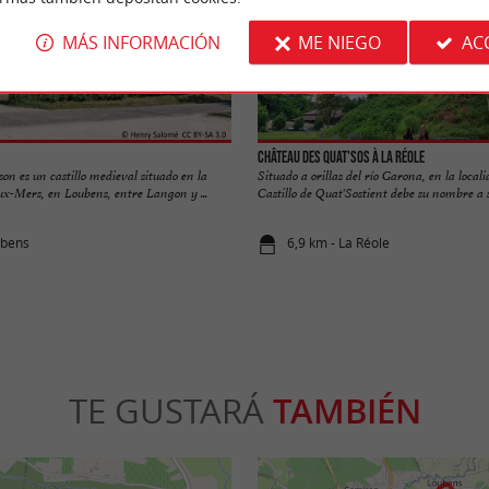
MÁS INFORMACIÓN
ME NIEGO
AC
Château des Quat'Sos à La Réole
on es un castillo medieval situado en la
Situado a orillas del río Garona, en la local
ux-Mers, en Loubens, entre Langon y ...
Castillo de Quat'Sostient debe su nombre a su
ubens
6,9 km - La Réole
TE GUSTARÁ
TAMBIÉN