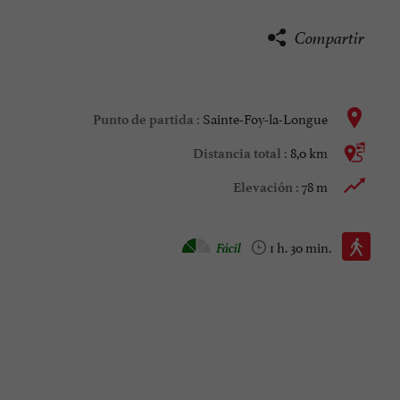
Compartir
Sainte-Foy-la-Longue
Punto de partida :
8,0 km
Distancia total :
78 m
Elevación :
Caminata :
Fácil
1 h. 30 min.