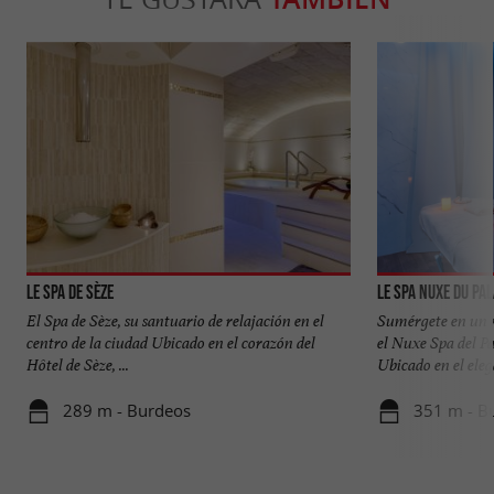
Le Spa de Sèze
Le Spa Nuxe du Pal
El Spa de Sèze, su santuario de relajación en el
Sumérgete en un r
centro de la ciudad Ubicado en el corazón del
el Nuxe Spa del Pa
Hôtel de Sèze, ...
Ubicado en el elega
289 m - Burdeos
351 m - B