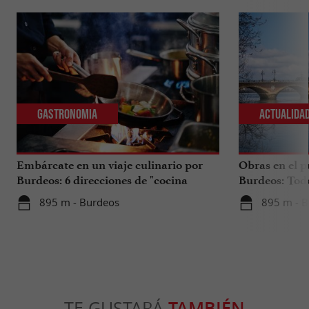
Gastronomia
Actualida
Embárcate en un viaje culinario por
Obras en el p
Burdeos: 6 direcciones de "cocina
Burdeos: Tod
internacional"
tus viajes en 
895 m - Burdeos
895 m - 
TE GUSTARÁ
TAMBIÉN