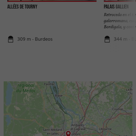
Allées de Tourny
Palais Gallien
Retroceda en el t
galorromana, cua
Bordigala, y contem
309 m - Burdeos
344 m - B