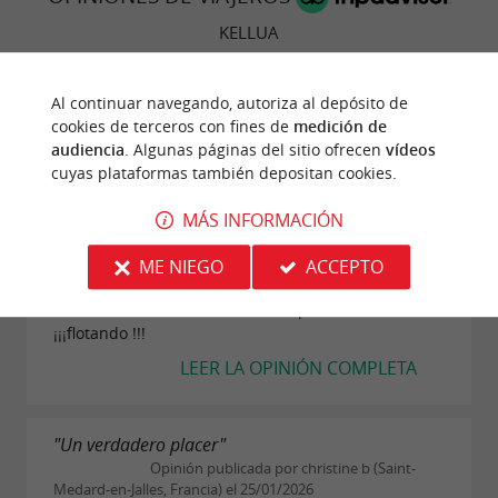
KELLUA
24 Opinión
Al continuar navegando, autoriza al depósito de
cookies de terceros con fines de
medición de
audiencia
. Algunas páginas del sitio ofrecen
vídeos
"Un momento de zen"
cuyas plataformas también depositan cookies.
Opinión publicada por Bruno B el
07/02/2026
MÁS INFORMACIÓN
Un regalo para nuestro aniversario... una
experiencia maravillosa... un lugar cocooning,
ME NIEGO
ACCEPTO
limpio, una acogida profesional y discreta... y sobre
todo un verdadero momento suspendido...
¡¡¡flotando !!!
LEER LA OPINIÓN COMPLETA
"Un verdadero placer"
Opinión publicada por christine b (Saint-
Medard-en-Jalles, Francia) el 25/01/2026