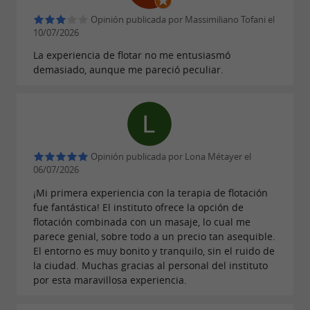
.
ansiedad y el dolor crónico
Opinión publicada por Massimiliano Tofani el
10/07/2026
Crioterapia a -110 °C, sauna de
La experiencia de flotar no me entusiasmó
infrarrojos y masaje exclusivo.
demasiado, aunque me pareció peculiar.
Kellua amplía su oferta con
crioterapia de
cuerpo entero mediante nitrógeno líquido,
,
alcanzando temperaturas superiores a -110 °C
Opinión publicada por Lona Métayer el
un tratamiento predilecto entre
06/07/2026
los atletas
para
¡Mi primera experiencia con la terapia de flotación
profesionales
la recuperación muscular
fue fantástica! El instituto ofrece la opción de
y la reducción de la inflamación. La
sauna de
flotación combinada con un masaje, lo cual me
de última
penetra
parece genial, sobre todo a un precio tan asequible.
infrarrojos
generación
El entorno es muy bonito y tranquilo, sin el ruido de
profundamente en los tejidos para una
la ciudad. Muchas gracias al personal del instituto
relajación duradera, mientras que el
por esta maravillosa experiencia.
exclusivo
combina un trabajo muscular
masaje Kellua