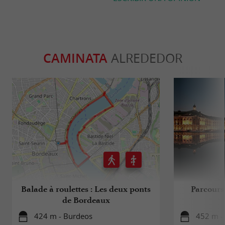
CAMINATA
ALREDEDOR
Balade à roulettes : Les deux ponts
Parcours
de Bordeaux
424 m - Burdeos
452 m -