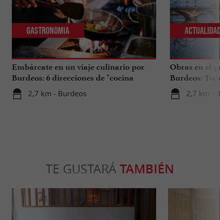
Gastronomia
Actualida
Embárcate en un viaje culinario por
Obras en el p
Burdeos: 6 direcciones de "cocina
Burdeos: Tod
internacional"
tus viajes en 
2,7 km - Burdeos
2,7 km - 
TE GUSTARÁ
TAMBIÉN