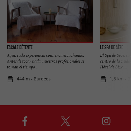
Escale Détente
Le Spa de Sèze
Aquí, cada experiencia comienza escuchando.
El Spa de Sèze, su
Antes de tocar nada, nuestros profesionales se
centro de la ciuda
toman el tiempo ...
Hôtel de Sèze, ...
444 m - Burdeos
1,8 km - 